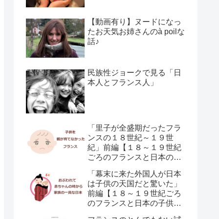
【動画有り】ヌードになっ
たお天気お姉さんのà poilな
話♪
民族性ジョークで見る「日
本人とフランス人」
「里子が全盛期だったフラ
ンスの１８世紀～１９世
紀」前編【１８～１９世紀
ごろのフランスと日本の子
供の育て方の違い】
「幕末に来た外国人が日本
は子供の天国だと驚いた」
前編【１８～１９世紀ごろ
のフランスと日本の子供の
育て方の違い】