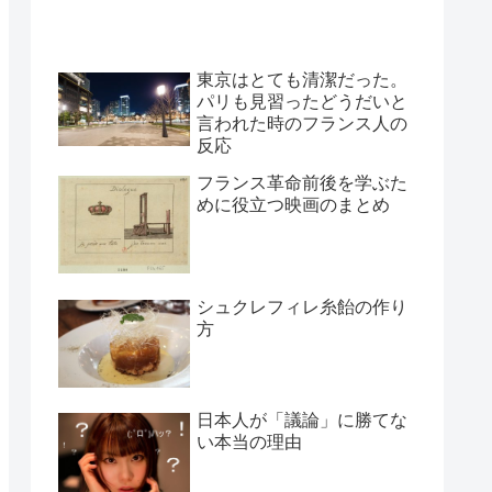
東京はとても清潔だった。
パリも見習ったどうだいと
言われた時のフランス人の
反応
フランス革命前後を学ぶた
めに役立つ映画のまとめ
シュクレフィレ糸飴の作り
方
日本人が「議論」に勝てな
い本当の理由