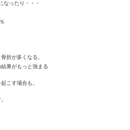
になったり・・・
％
、骨折が多くなる。
の結果がもっと強まる
を起こす場合も。
す。