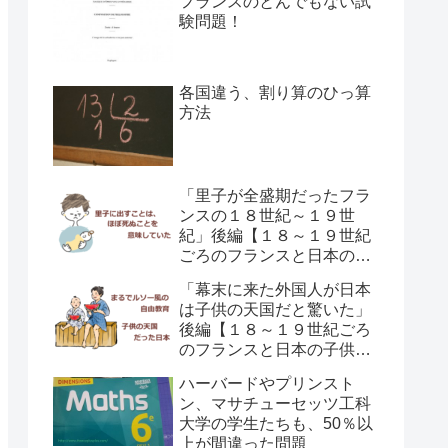
フランスのとんでもない試
験問題！
各国違う、割り算のひっ算
方法
「里子が全盛期だったフラ
ンスの１８世紀～１９世
紀」後編【１８～１９世紀
ごろのフランスと日本の子
供の育て方の違い】
「幕末に来た外国人が日本
は子供の天国だと驚いた」
後編【１８～１９世紀ごろ
のフランスと日本の子供の
育て方の違い】
ハーバードやプリンスト
ン、マサチューセッツ工科
大学の学生たちも、50％以
上が間違った問題