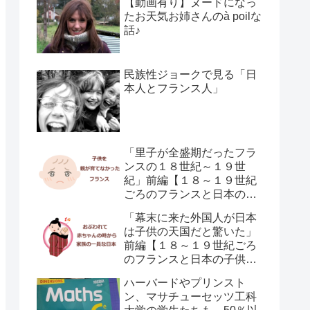
【動画有り】ヌードになっ
たお天気お姉さんのà poilな
話♪
民族性ジョークで見る「日
本人とフランス人」
「里子が全盛期だったフラ
ンスの１８世紀～１９世
紀」前編【１８～１９世紀
ごろのフランスと日本の子
供の育て方の違い】
「幕末に来た外国人が日本
は子供の天国だと驚いた」
前編【１８～１９世紀ごろ
のフランスと日本の子供の
育て方の違い】
ハーバードやプリンスト
ン、マサチューセッツ工科