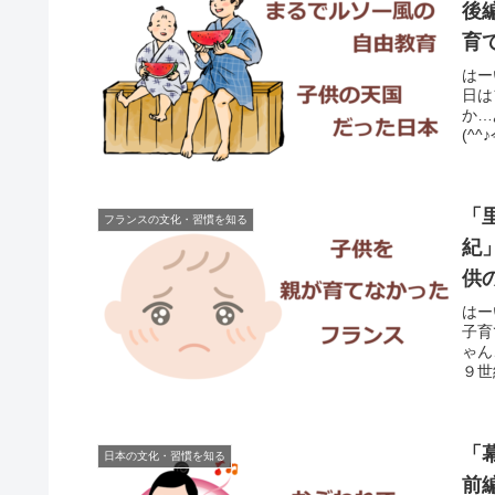
後
育
はー
日は
か…
(^
「
フランスの文化・習慣を知る
紀
供
はー
子育
ゃん
９世
「
日本の文化・習慣を知る
前