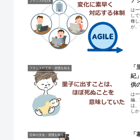
ア
フランスの日常
はー
して
種し
が、
「
フランスの文化・習慣を知る
紀
供
はー
編、
は、
しか
「
日本の文化・習慣を知る