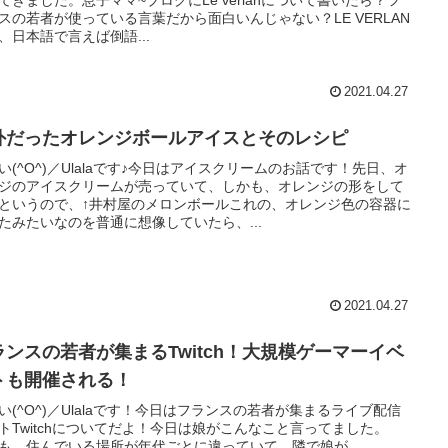
てきました。息子ママ~ブログにLe verlanについて書いたら？フ
スの若者が使っている言葉だから面白いんじゃない？LE VERLAN
、日本語で言えば倒語...
2021.04.27
外だったオレンジボールアイスとそのレシピ
い(^O^)／Ulalaです♪今日はアイスクリームのお話です！先日、オ
ジのアイスクリームが売っていて、しかも、オレンジの形をして
というので、↑井村屋のメロンボールこれの、オレンジ色の容器に
たみたいなのを普通に想像していたら、...
2021.04.27
ランスの若者が集まるTwitch！大規模ゲーマーイベ
トも開催される！
い(^O^)／Ulalaです！今日はフランスの若者が集まるライブ配信
トTwitchについてだよ！今日は娘がこんなこと言ってました。
Sも、住んでいる場所が年代ごとに違っていて、隣で娘が