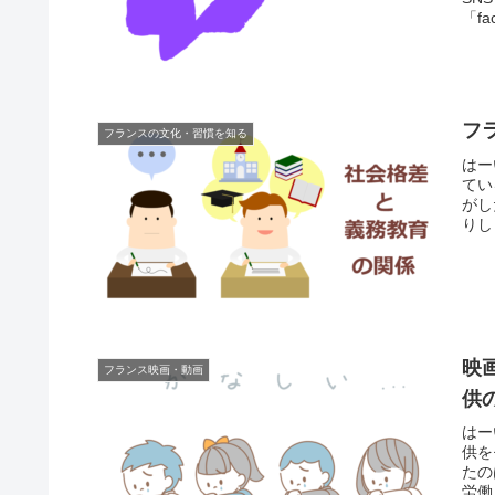
「f
フ
フランスの文化・習慣を知る
はー
てい
がし
りし
映
フランス映画・動画
供
はー
供を
たの
労働