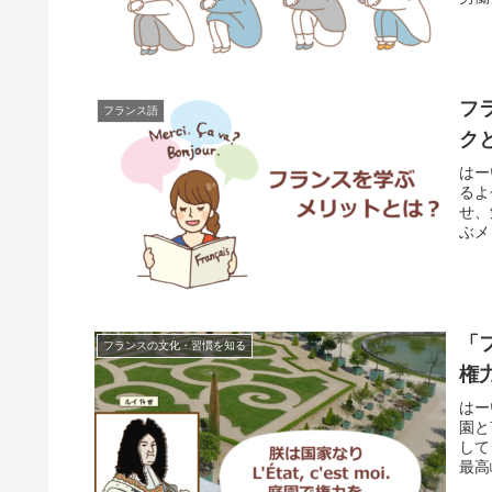
フ
フランス語
ク
はー
るよ
せ、
ぶメ
「
フランスの文化・習慣を知る
権
はー
園と
して
最高