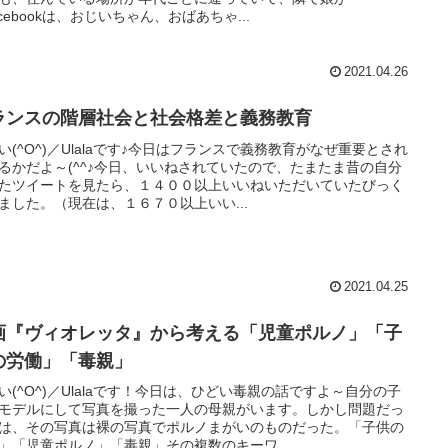
acebookは、おじいちゃん、おばあちゃ...
2021.04.26
ランスの階層社会と社会格差と義務教育
い(^O^)／Ulalaです♪今日はフランスで義務教育がなぜ重要とされ
るかだよ～(^^♪今日、いいねされていたので、たまたま昔の自分
たツイートを見たら、１４００以上いいねいただいていたびっく
ました。（現在は、１６７０以上いい...
2021.04.25
画『ヴィオレッタ』から考える「児童ポルノ」「子
の労働」「毒親」
い(^O^)／Ulalaです！今日は、ひどい毒親の話ですよ～自分の子
モデルにして写真を撮った一人の母親がいます。しかし問題だっ
は、その写真は裸の写真でポルノまがいのものだった。「子供の
」「児童ポルノ」「毒親」その複数のキーワ...