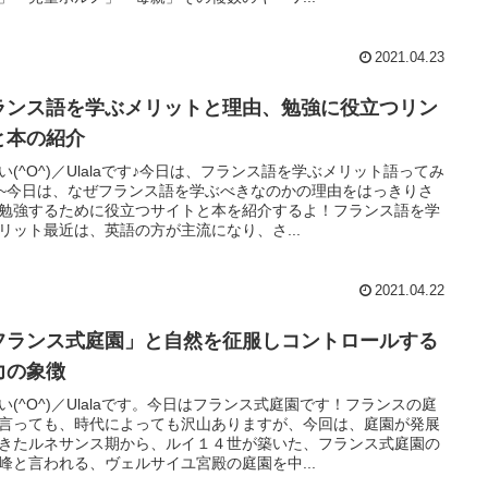
2021.04.23
ランス語を学ぶメリットと理由、勉強に役立つリン
と本の紹介
い(^O^)／Ulalaです♪今日は、フランス語を学ぶメリット語ってみ
~今日は、なぜフランス語を学ぶべきなのかの理由をはっきりさ
勉強するために役立つサイトと本を紹介するよ！フランス語を学
リット最近は、英語の方が主流になり、さ...
2021.04.22
フランス式庭園」と自然を征服しコントロールする
力の象徴
い(^O^)／Ulalaです。今日はフランス式庭園です！フランスの庭
言っても、時代によっても沢山ありますが、今回は、庭園が発展
きたルネサンス期から、ルイ１４世が築いた、フランス式庭園の
峰と言われる、ヴェルサイユ宮殿の庭園を中...