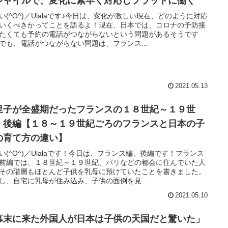
ジャイルで、変化に素早く対応しフラットに働く
い(^O^)／Ulalaです♪今日は、変化が激しい現在、どのように対応
いくべきかってことを語るよ！現在、日本では、コロナの予防接
たくても予約の電話がつながらないという問題があるそうです
でも、電話がつながらない問題は、フランス...
2021.05.13
里子が全盛期だったフランスの１８世紀～１９世
」後編【１８～１９世紀ごろのフランスと日本の子
の育て方の違い】
い(^O^)／Ulalaです！今日は、フランス編、後編です！フランス
前編では、１８世紀～１９世紀、パリなどの都会に住んでいた人
その階層もほとんど子供を乳母に預けていたことを書きました。
し、自宅に乳母が住み込み、子供の面倒を見...
2021.05.10
幕末に来た外国人が日本は子供の天国だと驚いた」