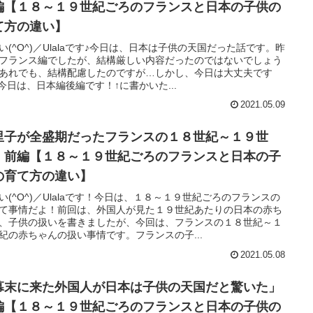
編【１８～１９世紀ごろのフランスと日本の子供の
て方の違い】
い(^O^)／Ulalaです♪今日は、日本は子供の天国だった話です。昨
フランス編でしたが、結構厳しい内容だったのではないでしょう
あれでも、結構配慮したのですが…しかし、今日は大丈夫です
^♪今日は、日本編後編です！↑に書かいた...
2021.05.09
里子が全盛期だったフランスの１８世紀～１９世
」前編【１８～１９世紀ごろのフランスと日本の子
の育て方の違い】
い(^O^)／Ulalaです！今日は、１８～１９世紀ごろのフランスの
て事情だよ！前回は、外国人が見た１９世紀あたりの日本の赤ち
、子供の扱いを書きましたが、今回は、フランスの１８世紀～１
紀の赤ちゃんの扱い事情です。フランスの子...
2021.05.08
幕末に来た外国人が日本は子供の天国だと驚いた」
編【１８～１９世紀ごろのフランスと日本の子供の