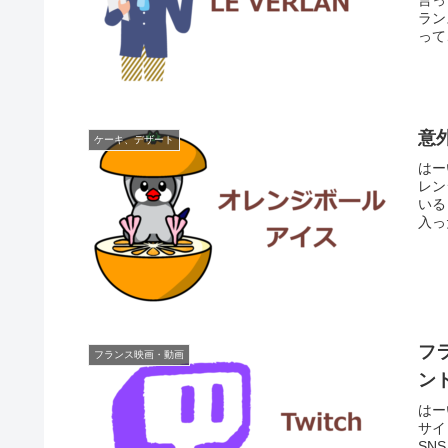
言っ
ラン
って
意
ケーキ、デザート
はー
レン
いる
入っ
フ
フランス映画・動画
ン
はー
サイ
SN