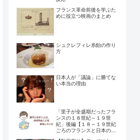
フランス革命前後を学ぶた
めに役立つ映画のまとめ
シュクレフィレ糸飴の作り
方
日本人が「議論」に勝てな
い本当の理由
「里子が全盛期だったフラ
ンスの１８世紀～１９世
紀」後編【１８～１９世紀
ごろのフランスと日本の子
供の育て方の違い】