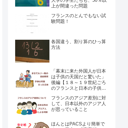
大学の学生たちも、50％以
上が間違った問題
フランスのとんでもない試
験問題！
各国違う、割り算のひっ算
方法
「幕末に来た外国人が日本
は子供の天国だと驚いた」
後編【１８～１９世紀ごろ
のフランスと日本の子供の
育て方の違い】
フランスのアジア差別に対
して、日本以外のアジア人
が思っていること
ほんとはPACSより簡単で