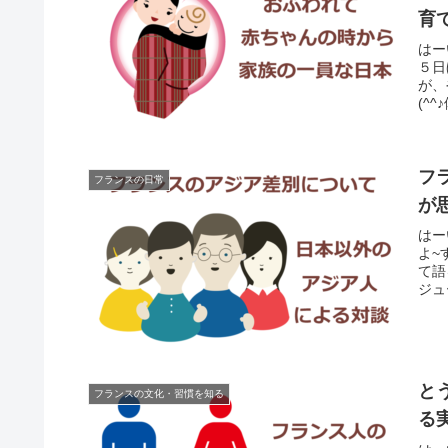
育
はー
５日
が、
(^
フ
フランスの日常
が
はー
よ~
て語
ジュ
と
フランスの文化・習慣を知る
る