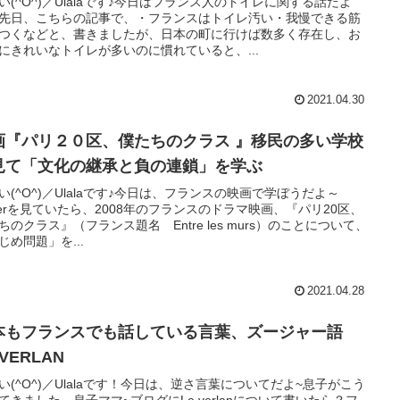
い(^O^)／Ulalaです♪今日はフランス人のトイレに関する話だよ
先日、こちらの記事で、・フランスはトイレ汚い・我慢できる筋
つくなどと、書きましたが、日本の町に行けば数多く存在し、お
にきれいなトイレが多いのに慣れていると、...
2021.04.30
画『パリ２０区、僕たちのクラス 』移民の多い学校
見て「文化の継承と負の連鎖」を学ぶ
い(^O^)／Ulalaです♪今日は、フランスの映画で学ぼうだよ～
itterを見ていたら、2008年のフランスのドラマ映画、『パリ20区、
ちのクラス』（フランス題名 Entre les murs）のことについて、
じめ問題」を...
2021.04.28
本もフランスでも話している言葉、ズージャー語
 VERLAN
い(^O^)／Ulalaです！今日は、逆さ言葉についてだよ~息子がこう