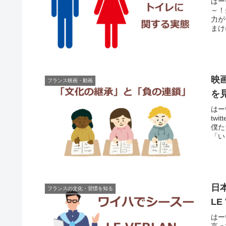
はー
～！
力が
まけ
映
フランス映画・動画
を
はー
tw
僕た
「い
日
フランスの文化・習慣を知る
LE
はー