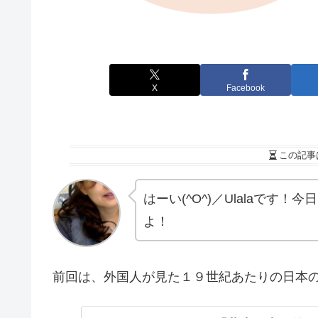
X
Facebook
この記事
はーい(^O^)／Ulalaで
よ！
前回は、外国人が見た１９世紀あたりの日本