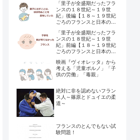
「里子が全盛期だったフラ
ンスの１８世紀～１９世
紀」後編【１８～１９世紀
ごろのフランスと日本の子
供の育て方の違い】
「里子が全盛期だったフラ
ンスの１８世紀～１９世
紀」前編【１８～１９世紀
ごろのフランスと日本の子
供の育て方の違い】
映画『ヴィオレッタ』から
考える「児童ポルノ」「子
供の労働」「毒親」
絶対に非を認めないフラン
ス人～篠原とドュイエの柔
道～
フランスのとんでもない試
験問題！