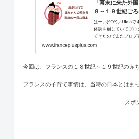
「幕末に来た外国
８～１９世紀ごろ
はーい(^O^)／Ula
体調を崩していてブロ
てきたのでまたブログ更
と、この...
www.franceplusplus.com
今回は、フランスの１８世紀～１９世紀の赤
フランスの子育て事情は、当時の日本とはま
スポ