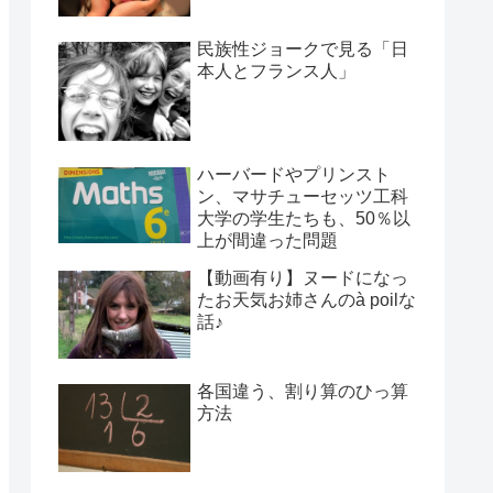
民族性ジョークで見る「日
本人とフランス人」
ハーバードやプリンスト
ン、マサチューセッツ工科
大学の学生たちも、50％以
上が間違った問題
【動画有り】ヌードになっ
たお天気お姉さんのà poilな
話♪
各国違う、割り算のひっ算
方法