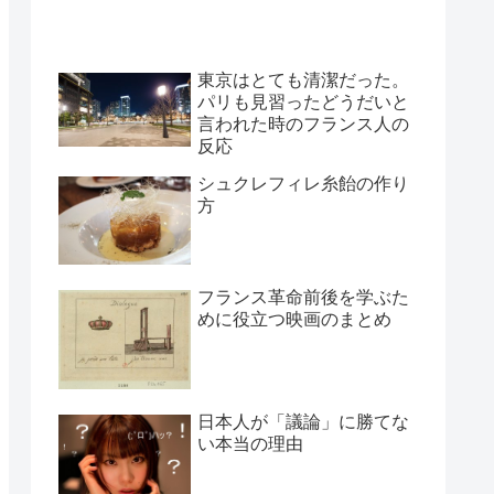
東京はとても清潔だった。
パリも見習ったどうだいと
言われた時のフランス人の
反応
シュクレフィレ糸飴の作り
方
フランス革命前後を学ぶた
めに役立つ映画のまとめ
日本人が「議論」に勝てな
い本当の理由