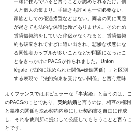
一緒に住んでいると言うことが認められるだけ。個
人と個人の集まり。手続きも許可も一切必要ない。
家族としての優遇措置などはない。両者の間に問題
が起きても法的な保護は殆どありません。そのため
賃貸借契約をしていた伴侶がなくなると、賃貸借契
約も破棄されてすぎに追い出され、悲惨な状態にな
る同性者カップルが多いことなどが問題になったこ
とをきっかけにPACSが作られました。Union
légale（法的に認められた関係=婚姻関係）」と区別
する表現で「法的拘束を受けない関係」と言う意味
よくフランスではポピュラーな「事実婚」と言うのは、こ
のPACSのことであり、
契約結婚
と言うのは、相互の権利
と義務の関係を決め契約内容にした契約書を自由に作成
し、それを裁判所に提出して公証してもらうことと言うこ
とです。