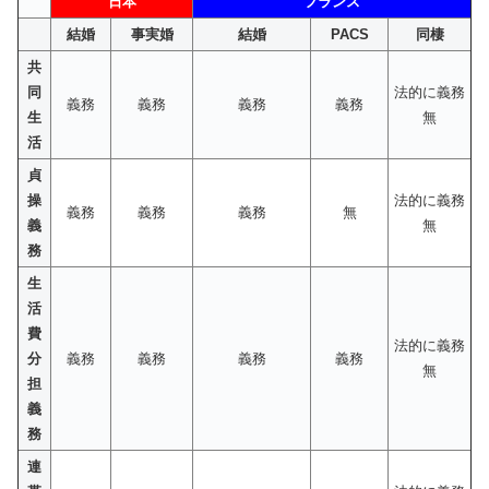
日本
フランス
結婚
事実婚
結婚
PACS
同棲
共
同
法的に義務
義務
義務
義務
義務
生
無
活
貞
操
法的に義務
義務
義務
義務
無
義
無
務
生
活
費
法的に義務
分
義務
義務
義務
義務
無
担
義
務
連