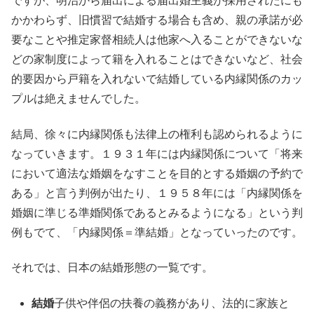
ですが、明治から届出による届出婚主義が採用されたにも
かかわらず、旧慣習で結婚する場合も含め、親の承諾が必
要なことや推定家督相続人は他家へ入ることができないな
どの家制度によって籍を入れることはできないなど、社会
的要因から戸籍を入れないで結婚している内縁関係のカッ
プルは絶えませんでした。
結局、徐々に内縁関係も法律上の権利も認められるように
なっていきます。１９３１年には内縁関係について「将来
において適法な婚姻をなすことを目的とする婚姻の予約で
ある」と言う判例が出たり、１９５８年には「内縁関係を
婚姻に準じる準婚関係であるとみるようになる」という判
例もでて、「内縁関係＝準結婚」となっていったのです。
それでは、日本の結婚形態の一覧です。
結婚
子供や伴侶の扶養の義務があり、法的に家族と