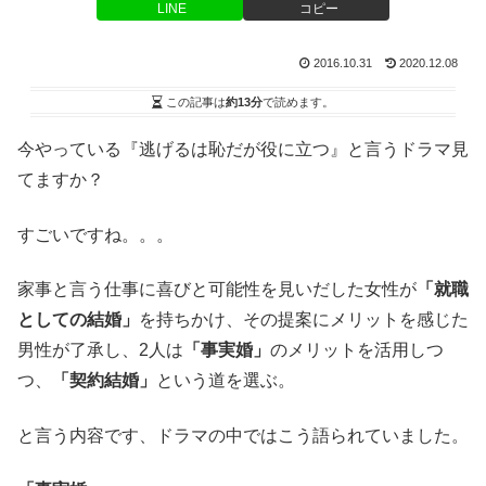
LINE
コピー
2016.10.31
2020.12.08
この記事は
約13分
で読めます。
今やっている『逃げるは恥だが役に立つ』と言うドラマ見
てますか？
すごいですね。。。
家事と言う仕事に喜びと可能性を見いだした女性が
「就職
としての結婚」
を持ちかけ、その提案にメリットを感じた
男性が了承し、2人は
「事実婚」
のメリットを活用しつ
つ、
「契約結婚」
という道を選ぶ。
と言う内容です、ドラマの中ではこう語られていました。