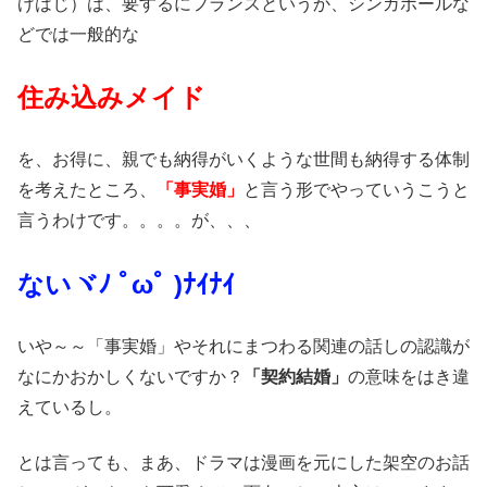
げはじ）は、要するにフランスというか、シンガポールな
どでは一般的な
住み込みメイド
を、お得に、親でも納得がいくような世間も納得する体制
を考えたところ、
「事実婚」
と言う形でやっていうこうと
言うわけです。。。。が、、、
ないヾﾉ ﾟωﾟ )ﾅｲﾅｲ
いや～～「事実婚」やそれにまつわる関連の話しの認識が
なにかおかしくないですか？
「契約結婚」
の意味をはき違
えているし。
とは言っても、まあ、ドラマは漫画を元にした架空のお話