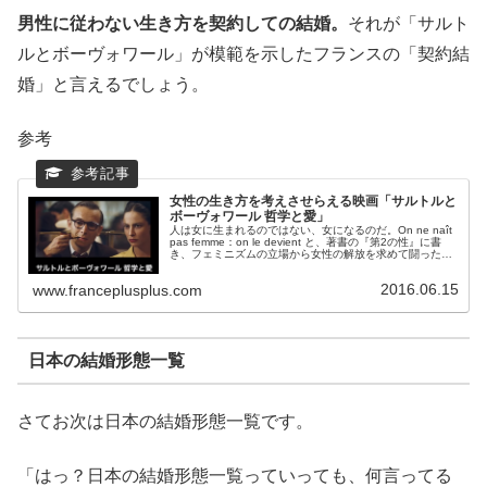
男性に従わない生き方を契約しての結婚。
それが「サルト
ルとボーヴォワール」が模範を示したフランスの「契約結
婚」と言えるでしょう。
参考
女性の生き方を考えさせらえる映画「サルトルと
ボーヴォワール 哲学と愛」
人は女に生まれるのではない、女になるのだ。On ne naît
pas femme：on le devient と、著書の『第2の性』に書
き、フェミニズムの立場から女性の解放を求めて闘ったフ
ランスのシモーヌ・ド・ボーヴォワール実存主義の哲学...
2016.06.15
www.franceplusplus.com
日本の結婚形態一覧
さてお次は日本の結婚形態一覧です。
「はっ？日本の結婚形態一覧っていっても、何言ってる