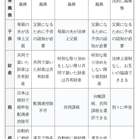
帯
法的に義務
義務
義務
義務
義務
義
無
務
母親の
父親になる
父親にな
父親になる
子
夫が法
ために子供
母親の夫が法律
るために
ために子供
供
律上父
の認知が必
上父親
子供の認
の認知が必
親
要
知が必要
要
共同で
特別な取
特別な取り決め
法律上規制
築いた
共同で築い
り決めを
財
をしない限り共
なし。お互
財産は
た財産は共
しない限
産
同で築いた財産
いの協議で
共有財
有財産
り個別財
は共有財産
きまる
産
産
日本は
分離課
個別で
配偶者控除
税、共同
税
税申告
共同課税
別々に申告
不可
課税を選
配偶者
択できる
控除可
自動的
相
に相続
遺言で指名
自動的に相続権
遺言が必