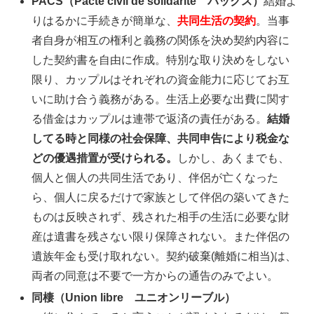
PACS（Pacte civil de solidarité パックス）
結婚よ
りはるかに手続きが簡単な、
共同生活の契約
。当事
者自身が相互の権利と義務の関係を決め契約内容に
した契約書を自由に作成。特別な取り決めをしない
限り、カップルはそれぞれの資金能力に応じてお互
いに助け合う義務がある。生活上必要な出費に関す
る借金はカップルは連帯で返済の責任がある。
結婚
してる時と同様の社会保障、共同申告により税金な
どの優遇措置が受けられる。
しかし、あくまでも、
個人と個人の共同生活であり、伴侶が亡くなった
ら、個人に戻るだけで家族として伴侶の築いてきた
ものは反映されず、残された相手の生活に必要な財
産は遺書を残さない限り保障されない。また伴侶の
遺族年金も受け取れない。契約破棄(離婚に相当)は、
両者の同意は不要で一方からの通告のみでよい。
同棲（Union libre ユニオンリーブル）