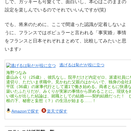
しで、ガッキーも可愛くて、面白いし、本心はこのままの
設定を楽しんでいるのでそれでいいんですが(笑)
でも、将来のために、ここで間違った認識が定着しないよ
うに、フランスではポピュラーと言われる「事実婚」事情
をフランスと日本それぞれまとめて、比較してみたいと思
います♪
逃げるは恥だが役に立つ
海野つなみ
森山みくり（25歳）、彼氏なし。院卒だけど内定ゼロ、派遣社員に
遣切り、ただいま求職中。見かねた父親のはからいで、独身の会社
平匡（36歳）の家事代行として週1で働き始める。両者ともに快適
築いたふたりだが、みくりが実家の事情から辞めることに。現状を
い彼らが出した結論は、就職としての結婚――契約結婚だった！ 
根の下、秘密と妄想（？）の生活が始まる……！
Amazonで探す
楽天で探す