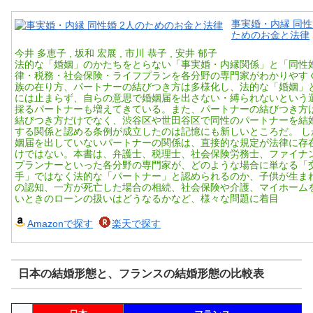
事実婚・内縁 同性
ためのお金と法律
今井 多恵子 , 坂和 宏展 , 市川 恭子 , 安井 郁子
法的な「婚姻」のかたちをとらない「事実婚・内縁関係」と「同性
律・税務・社会保険・ライフプランを各分野の専門家がわかりやすく
族の在り方、パートナーの結びつき方は多様化し、法的な「婚姻」
には止まらず、自らの意思で婚姻届を出さない・縛られないという
採るパートナーも増えてきている。また、パートナーの結びつき方
結びつき方だけでなく、渋谷区や世田谷区で同性のパートナーを結
する関係と認める条例が成立したのは記憶にも新しいところだ。 し
姻届を出していないパートナーの関係は、直接的な規定が法律に存
けではない。本書は、弁護士、税理士、社会保険労務士、ファイナ
プランナーといった各分野の専門家が、どのような場合に単なる「
手」ではなく法的な「パートナー」と認められるのか、子供が生ま
の認知、一方が死亡した場合の相続、社会保険や介護、マイホーム
いときのローンの扱いはどうなるかなど、様々な問題に着目
Amazonで探す
楽天で探す
日本の結婚形態と、フランスの結婚形態の比較表