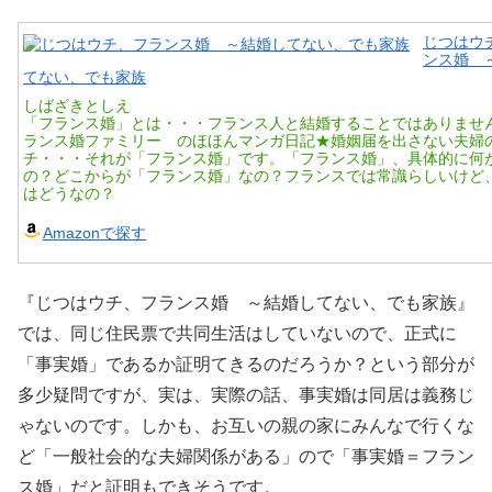
じつはウ
ンス婚 
てない、でも家族
しばざきとしえ
「フランス婚」とは・・・フランス人と結婚することではありませ
ランス婚ファミリー のほほんマンガ日記★婚姻届を出さない夫婦
チ・・・それが「フランス婚」です。「フランス婚」、具体的に何
の？どこからが「フランス婚」なの？フランスでは常識らしいけど
はどうなの？
Amazonで探す
『じつはウチ、フランス婚 ～結婚してない、でも家族』
では、同じ住民票で共同生活はしていないので、正式に
「事実婚」であるか証明てきるのだろうか？という部分が
多少疑問ですが、実は、実際の話、事実婚は同居は義務じ
ゃないのです。しかも、お互いの親の家にみんなで行くな
ど「一般社会的な夫婦関係がある」ので「事実婚＝フラン
ス婚」だと証明もできそうです。