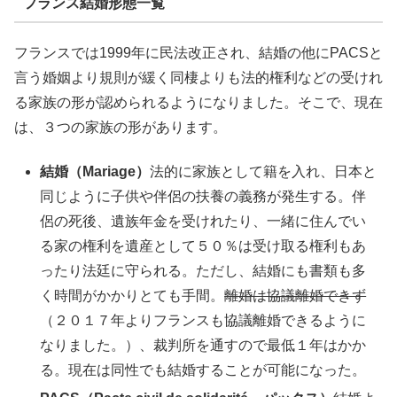
フランス結婚形態一覧
フランスでは1999年に民法改正され、結婚の他にPACSと
言う婚姻より規則が緩く同棲よりも法的権利などの受けれ
る家族の形が認められるようになりました。そこで、現在
は、３つの家族の形があります。
結婚（Mariage）
法的に家族として籍を入れ、日本と
同じように子供や伴侶の扶養の義務が発生する。伴
侶の死後、遺族年金を受けれたり、一緒に住んでい
る家の権利を遺産として５０％は受け取る権利もあ
ったり法廷に守られる。ただし、結婚にも書類も多
く時間がかかりとても手間。
離婚は協議離婚できず
（２０１７年よりフランスも協議離婚できるように
なりました。）、裁判所を通すので最低１年はかか
る。現在は同性でも結婚することが可能になった。