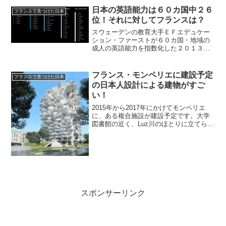
本紀行」という、日本紹介番組が現在フ
日本の英語能力は６０カ国中２６
フランスで見つけた日本
ランスARTEで...
位！それに対してフランスは？
スウェーデンの教育大手ＥＦエデュケー
ション・ファーストが６０カ国・地域の
成人の英語能力を指数化した２０１３年
版のＥＦ英語能力指数で日本 ２６位
（英語能力標準的）フランス ３５位
（英語能力、標準よりやや低い）とでて
フランス・モンペリエに建設予定
フランスで見つけた日本
いました！すごい低下したフラ...
の日本人設計による建物がすご
い！
2015年から2017年にかけてモンペリエ
に、ある複合施設が建設予定です。大学
図書館の近く、Luz川のほとりに立てられ
るこの建物は、17階建てで、56メート
ル。上部には120アパート。レストラン、
バー、アートギャラリーなど入居予定。
しかし、...
スポンサーリンク