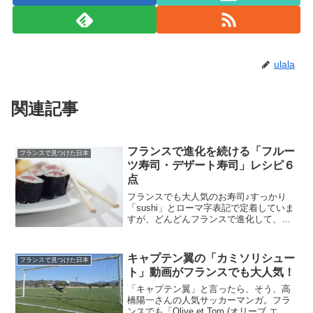
ulala
関連記事
フランスで進化を続ける「フルー
フランスで見つけた日本
ツ寿司・デザート寿司」レシピ６
点
フランスでも大人気のお寿司♪すっかり
「sushi」とローマ字表記で定着していま
すが、どんどんフランスで進化して、寿
司はデザートにも食べるようになりまし
た。と言っても、もちろんデザートに食
べるのは甘い味。お米にミルクと砂糖を
キャプテン翼の「カミソリシュー
フランスで見つけた日本
入れてRiz au...
ト」動画がフランスでも大人気！
「キャプテン翼」と言ったら、そう、高
橋陽一さんの人気サッカーマンガ。フラ
ンスでも「Olive et Tom (オリーブ エ ト