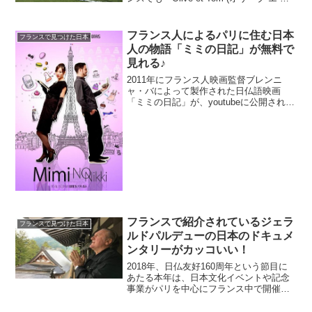
ム)」と言う名前で放送されていました。
さすがに、最近ではテレビでもあまり見
かけなくなりましたが、このアニメを見
フランス人によるパリに住む日本
フランスで見つけた日本
てい...
人の物語「ミミの日記」が無料で
見れる♪
2011年にフランス人映画監督ブレンニ
ャ・バによって製作された日仏語映画
「ミミの日記」が、youtubeに公開され、
現在無料で見ることができるようです♪フ
ランス人の視点から描かれた日本人の映
画「ミミの日記」は、パリに来た日本人
女性が、いろい...
フランスで紹介されているジェラ
フランスで見つけた日本
ルドパルデューの日本のドキュメ
ンタリーがカッコいい！
2018年、日仏友好160周年という節目に
あたる本年は、日本文化イベントや記念
事業がパリを中心にフランス中で開催さ
れています。こうしたなか、フランスの
TV番組「ジェラール・ドパルデューの日