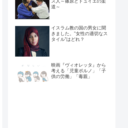
ス人～篠原とドュイエの柔
道～
イスラム教の国の男女に聞
きました。"女性の適切なス
タイル”はどれ？
映画『ヴィオレッタ』から
考える「児童ポルノ」「子
供の労働」「毒親」