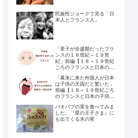
民族性ジョークで見る「日
本人とフランス人」
「里子が全盛期だったフラ
ンスの１８世紀～１９世
紀」前編【１８～１９世紀
ごろのフランスと日本の子
供の育て方の違い】
「幕末に来た外国人が日本
は子供の天国だと驚いた」
前編【１８～１９世紀ごろ
のフランスと日本の子供の
育て方の違い】
バオバブの実を食べてみま
した。『星の王子さま』に
も出てくる木の実