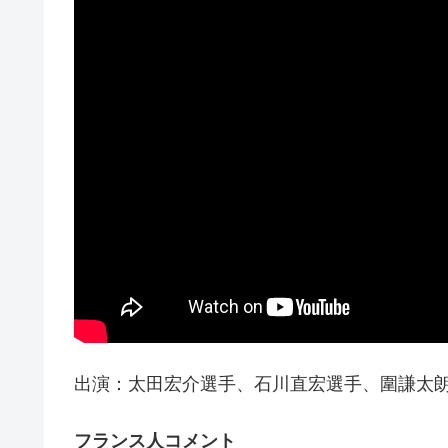
出演：太田宏介選手、石川直宏選手、圍謙太朗
フランス人コメント