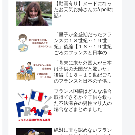
【動画有り】ヌードになっ
たお天気お姉さんのà poilな
話♪
「里子が全盛期だったフラ
ンスの１８世紀～１９世
紀」後編【１８～１９世紀
ごろのフランスと日本の子
供の育て方の違い】
「幕末に来た外国人が日本
は子供の天国だと驚いた」
後編【１８～１９世紀ごろ
のフランスと日本の子供の
育て方の違い】
フランス国籍はどんな場合
取得できるか？子供を救っ
た不法滞在の男性マリ人の
場合などまとめました
絶対に非を認めないフラン