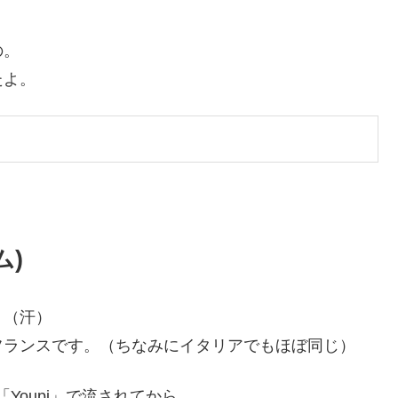
の。
たよ。
ム)
。（汗）
フランスです。（ちなみにイタリアでもほぼ同じ）
「Youpi」で流されてから、