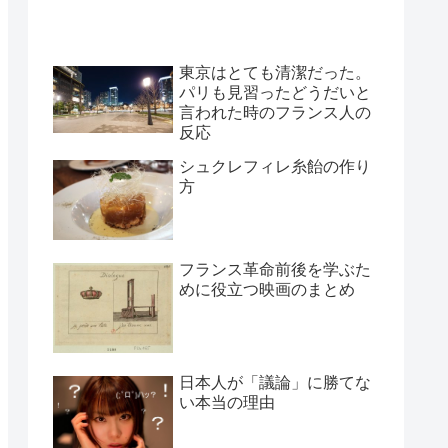
東京はとても清潔だった。
パリも見習ったどうだいと
言われた時のフランス人の
反応
シュクレフィレ糸飴の作り
方
フランス革命前後を学ぶた
めに役立つ映画のまとめ
日本人が「議論」に勝てな
い本当の理由