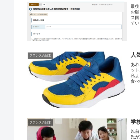
最後
お願
ス国
てい
人
フランスの日常
あれ
ット
私よ
食べ
学
フランスの日常
以前
氏が