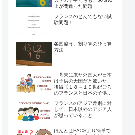
大学の学生たちも、50％以
上が間違った問題
フランスのとんでもない試
験問題！
各国違う、割り算のひっ算
方法
「幕末に来た外国人が日本
は子供の天国だと驚いた」
後編【１８～１９世紀ごろ
のフランスと日本の子供の
育て方の違い】
フランスのアジア差別に対
して、日本以外のアジア人
が思っていること
ほんとはPACSより簡単で