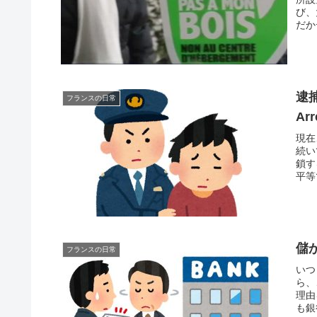
び、
だか
逮捕
フランスの日常
Ar
現在
続い
鎖す
平等
儲
フランスの日常
いつ
ら、
理由
も銀