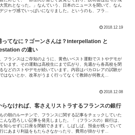
大荒れとなった。」なんていう、日本のニュースを聞いて、なん
デジャヴ感でいっぱいになりました。というのも、フラ...
2018.12.19
ってなに？ゴーンさんは？Interpellation と
restation の違い
、フランスはご存知のように、黄色いベスト運動でストやデモが
ています。その運動は高校生にまで広がり、先週から各高校を閉
るなどのストやデモが続いています。内容はバカロレアの試験が
ではないとか、改革がうまく行ってなくて教師が何教え...
2018.12.08
からなければ、客さえリストラするフランスの銀行
もの朝のルーチンで、フランスに関する記事をチェックしていた
こんな恐ろしい記事を発見しました。「（フランスの）銀行は、
を知らせずに口座を閉鎖できます。しばしば、預金が残っていて
行にあまり利益をもたらさなかったり、費用が掛かりす...