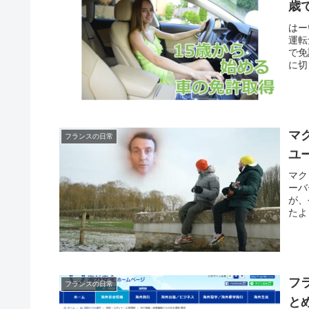
歳
はー
運転
で免
に切
マ
フランスの日常
ユ
マク
ーバ
が、
たよ
フ
フランスの日常
と