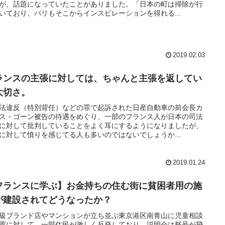
が、話題になっていたことがありました。「日本の町は掃除が行
いており、パリもそこからインスピレーションを得れる...
2019.02.03
ランスの主張に対しては、ちゃんと主張を返してい
大切さ。
法違反（特別背任）などの罪で起訴された日産自動車の前会長カ
ス・ゴーン被告の待遇をめぐり、一部のフランス人が日本の司法
に対して批判していることをよく耳にするようになりましたが、
に対して憤りを感じてる人も多いのではないでしょうか...
2019.01.24
フランスに学ぶ】お金持ちの住む街に貧困者用の施
が建設されてどうなったか？
級ブランド店やマンションが立ち並ぶ東京港区南青山に児童相談
置に対して、一部住民が激しく反発しており、説明会は怒号が飛