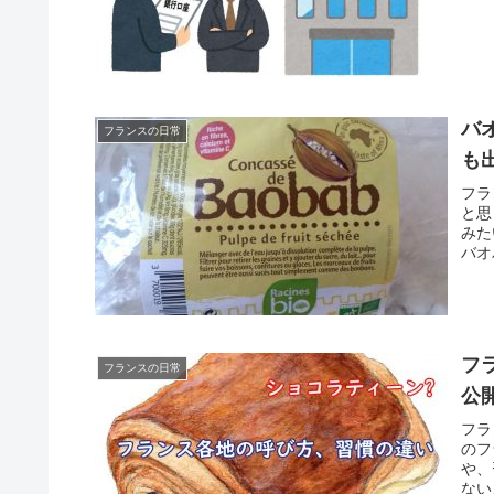
バ
フランスの日常
も
フラ
と思
みた
バオ
フ
フランスの日常
公
フラ
のフ
や、
ない