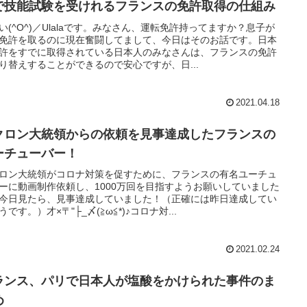
で技能試験を受けれるフランスの免許取得の仕組み
い(^O^)／Ulalaです。みなさん、運転免許持ってますか？息子が
免許を取るのに現在奮闘してまして、今日はそのお話です。日本
許をすでに取得されている日本人のみなさんは、フランスの免許
り替えすることができるので安心ですが、日...
2021.04.18
クロン大統領からの依頼を見事達成したフランスの
ーチューバー！
ロン大統領がコロナ対策を促すために、フランスの有名ユーチュ
ーに動画制作依頼し、1000万回を目指すようお願いしていました
今日見たら、見事達成していました！（正確には昨日達成してい
うです。）才×〒"├_〆(≧ω≦*)♪コロナ対...
2021.02.24
ランス、パリで日本人が塩酸をかけられた事件のま
め