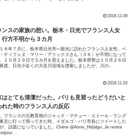
2018.11.09
ランスの家族の想い。栃木・日光でフランス人女
、行方不明から３カ月
１８年７月に、栃木県日光市へ観光に訪れたフランス人女性、ベ
・ティフェヌ・マリー・アリックスさん（３６）が不明になって
、１０月２９日で３カ月を迎えました。栃木県警は１０月２６日
再度、日光小近くの大谷川流域を捜索しましたが、川の...
2018.11.03
京はとても清潔だった。パリも見習ったどうだいと
われた時のフランス人の反応
、フランスの元教育相のジャック・マチュー・エミール・ラング
東京に行って帰ってきた時、イダルゴ・パリ市長にツイートした
、話題になっていました。Chère @Anne_Hidalgo ,Je rentre
séjour ...