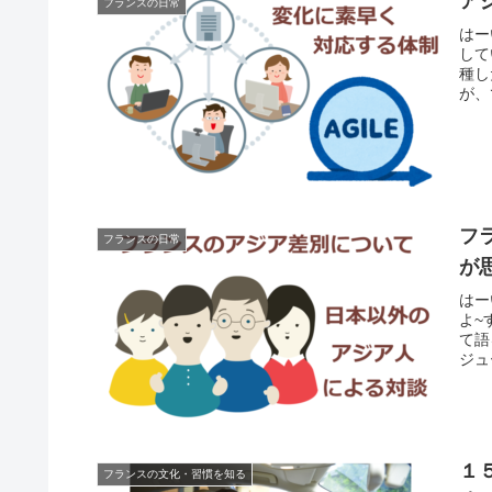
ア
フランスの日常
はー
して
種し
が、
フ
フランスの日常
が
はー
よ~
て語
ジュ
１
フランスの文化・習慣を知る