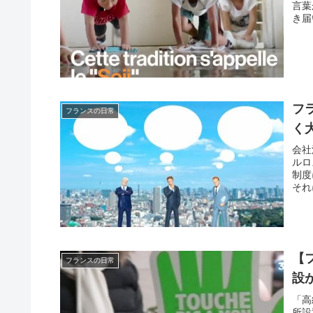
言葉
き届
フ
フランスの日常
く
会社
ルロ
制度
それ
【
フランスの日常
設
「高
所設