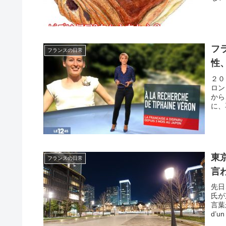
フ
フランスの日常
性
２０
ロン
から
に、
東
フランスの日常
言
先日
氏が
言葉が
d’un 