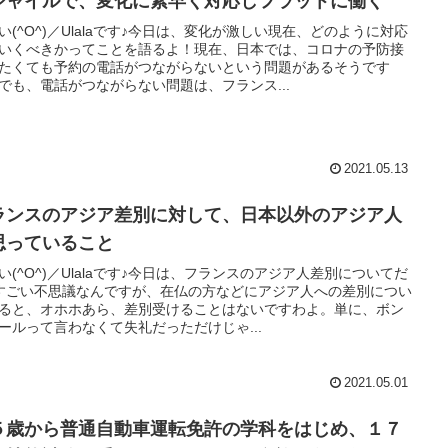
ジャイルで、変化に素早く対応しフラットに働く
い(^O^)／Ulalaです♪今日は、変化が激しい現在、どのように対応
いくべきかってことを語るよ！現在、日本では、コロナの予防接
たくても予約の電話がつながらないという問題があるそうです
でも、電話がつながらない問題は、フランス...
2021.05.13
ランスのアジア差別に対して、日本以外のアジア人
思っていること
い(^O^)／Ulalaです♪今日は、フランスのアジア人差別についてだ
すごい不思議なんですが、在仏の方などにアジア人への差別につい
ると、オホホあら、差別受けることはないですわよ。単に、ボン
ールって言わなくて失礼だっただけじゃ...
2021.05.01
５歳から普通自動車運転免許の学科をはじめ、１７