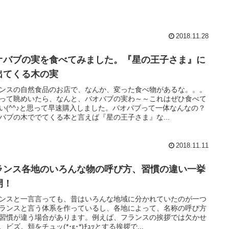
2018.11.28
オバブの実を食べてみました。『星の王子さま』に
出てくる木の実
ンスの自然食品のお店で、なんか、変った食べ物があるな。。。
って眺めいたら、なんと、バオバブの実わ～～これはぜひ食べて
い(^^♪と思って早速購入しました。バオバブって一体なんなの？
バブの木ででてくる本と言えば『星の王子さま』な...
2018.11.11
ランス各地のいろんな物の呼び方、習慣の違い一挙
開！
ンスと一言言っても、昔はいろんな地域に分かれていたのが一つ
ランスと言う体系を作っているし、各地によって、名称の呼び方
習慣が違う場合があります。例えば、フランスの挨拶では欠かせ
、ビズ。頬をチュッ(*･ε･*)ﾁｭｯとする挨拶で...