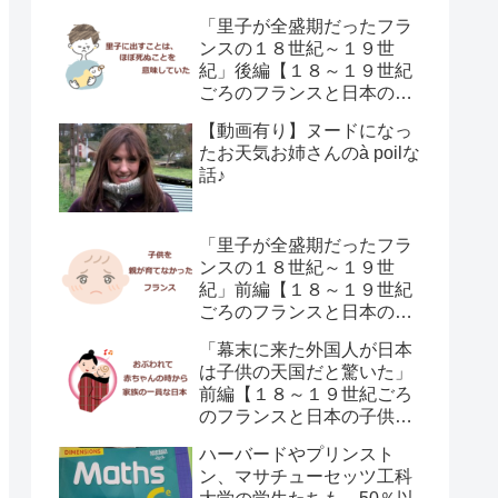
「里子が全盛期だったフラ
ンスの１８世紀～１９世
紀」後編【１８～１９世紀
ごろのフランスと日本の子
供の育て方の違い】
【動画有り】ヌードになっ
たお天気お姉さんのà poilな
話♪
「里子が全盛期だったフラ
ンスの１８世紀～１９世
紀」前編【１８～１９世紀
ごろのフランスと日本の子
供の育て方の違い】
「幕末に来た外国人が日本
は子供の天国だと驚いた」
前編【１８～１９世紀ごろ
のフランスと日本の子供の
育て方の違い】
ハーバードやプリンスト
ン、マサチューセッツ工科