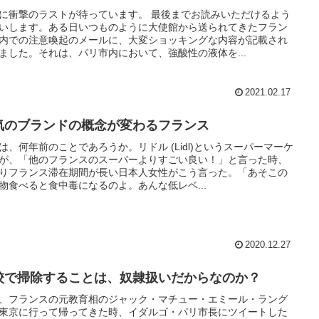
に衝撃のラストが待っています。 最後までお読みいただけるよう
いします。ある日いつものように大使館から送られてきたフラン
内での注意喚起のメールに、大変ショッキングな内容が記載され
ました。それは、パリ市内において、強酸性の液体を...
2021.02.17
気のブランドの概念が変わるフランス
は、何年前のことであろうか。リドル (Lidl)というスーパーマーケ
が、「他のフランスのスーパーよりすごい良い！」と言った時、
りフランス滞在期間が長い日本人女性がこう言った。「あそこの
物食べると食中毒になるのよ。あんな低レベ...
2020.12.27
校で掃除することは、奴隷扱いだからなのか？
、フランスの元教育相のジャック・マチュー・エミール・ラング
東京に行って帰ってきた時、イダルゴ・パリ市長にツイートした