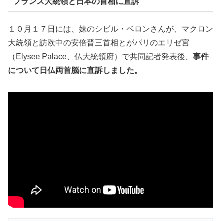
フランス大統領と日本の首相に直訴
１０月１７日には、妹のシビル・ベロンさんが、マクロン
大統領と訪欧中の安倍晋三首相とがパリのエリゼ宮
（Elysee Palace、仏大統領府）で共同記者発表後、
事件
について日仏両首脳に直訴しました。