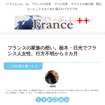
「フラぷらぷら」は、フランスの日常、プラス日本、プラスその他の国、関心
もったことをまとめた個人のブログです
フランスの家族の想い。栃木・日光でフラ
ンス人女性、行方不明から３カ月
ulala
フランスと日本、都会と田舎、中上級階級と庶民など、さまざまなはざまで生きてきた境界人であるため、他の人と違う視点を
持った著述家として活動しています。コラム執筆などの依頼も請け負っております。