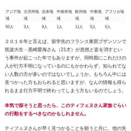
アジア地
大洋州地
北米地
中南米地
欧州地
中東地
アフリカ地
域
域
域
域
域
域
域
50人
3人
9人
1人
11人
0人
0人
２０１６年と言えば、留学先のフランス東部ブザンソンで
筑波大生・黒崎愛海さん（21才）が忽然と姿を消すとい
う事件が起こった年でもありますが、同時期にこれだけの
人が行方不明になっているのにもかかわらず、知られてな
い人数の方が多いのではないでしょうか。もちろん中には
見つかった方もおられると思いますが、なんの情報も得ら
れるまま行方不明で終わってしまう方もいるのでしょう。
本気で探そうと思ったら、このティフェヌさん家族ぐらい
の行動をするべきなのかもしれません。
ティフェヌさんが早く見つかることを願うと共に、他の失