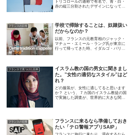
トリコロールの通称で有名で、青・白・
赤の縦三分割されたデザインになってい
ます。この国旗の色は「自由・平等・博
愛」を意味しており、世界各国の国旗に
もっとも大きな影響を与えた旗ともいわ
学校で掃除することは、奴隷扱い
れているのです。オランド...
フランスの日常
だからなのか？
以前、フランスの元教育相のジャック・
マチュー・エミール・ラング氏が東京に
行って帰ってきた時、イダルゴ・パリ市
長にツイートした言葉が、話題になって
いたことがありました。「日本の町は掃
除が行き届いており、パリもそこからイ
ンスピレーションを得れる...
イスラム教の国の男女に聞きまし
フランスで見つけた日本
た。”女性の適切なスタイル”はど
れ？
どの服装が、女性に適してると思います
か？ という、７カ国のイスラム教徒の国
で実施した調査が、世界的に大きな関心
を呼んでいます。イスラム教徒の女性の
服装についてのアンケートフランスで
も、頭にスカーフをしている女性をよく
見かけます。それはイスラ...
フランスに来るなら準備しておき
フランスの日常
たい「テロ警報アプリSAIP」
フランスに旅行に来たり、滞在するなら