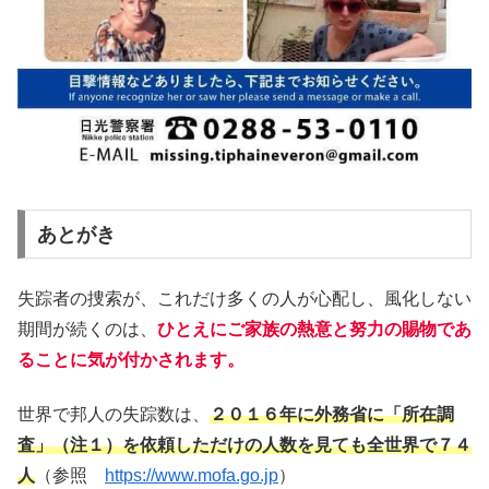
あとがき
失踪者の捜索が、これだけ多くの人が心配し、風化しない
期間が続くのは、
ひとえにご家族の熱意と努力の賜物であ
ることに気が付かされます。
世界で邦人の失踪数は、
２０１６年に外務省に「所在調
査」（注１）を依頼しただけの人数を見ても全世界で７４
人
（参照
https://www.mofa.go.jp
）