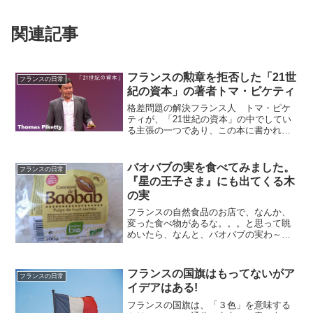
関連記事
フランスの勲章を拒否した「21世
フランスの日常
紀の資本」の著者トマ・ピケティ
格差問題の解決フランス人 トマ・ピケ
ティが、「21世紀の資本」の中でしてい
る主張の一つであり、この本に書かれて
いる内容は、あらゆる議論を大変革させ
つつあると言います。2014年は経済書と
しては異例の大ヒットを飛ばし、日本で
バオバブの実を食べてみました。
フランスの日常
も12月にみすず書...
『星の王子さま』にも出てくる木
の実
フランスの自然食品のお店で、なんか、
変った食べ物があるな。。。と思って眺
めいたら、なんと、バオバブの実わ～～
これはぜひ食べてみたい(^^♪と思って早
速購入しました。バオバブって一体なん
なの？バオバブの木ででてくる本と言え
フランスの国旗はもってないがア
フランスの日常
ば『星の王子さま』な...
イデアはある!
フランスの国旗は、「３色」を意味する