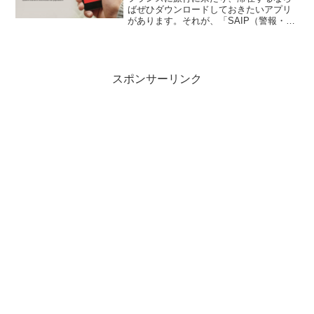
ばぜひダウンロードしておきたいアプリ
があります。それが、「SAIP（警報・情
報通知システム)」テロや、地震や津波な
どの自然災害、または原子力施設や化学
プラントの事故が近くで起こったら、警
告してくれるアプリ...
スポンサーリンク