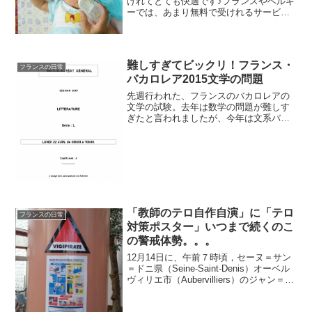
けれてとても快適です♪フランスやベルギ
ーでは、あまり無料で受けれるサービス
はないのですが、子供や赤ちゃんへの対
応は別。どこでも、親切にいろいろやっ
てくれるお店が多いです。だいたいこち
らの人は知らない人でも...
難しすぎてビックリ！フランス・
フランスの日常
バカロレア2015文学の問題
先週行われた、フランスのバカロレアの
文学の試験。去年は数学の問題が難しす
ぎたと言われましたが、今年は文系バカ
ロレアの文学の問題が難しすぎた！！
と、試験を受けた生徒達が嘆いていま
す。問題は小説「ボヴァリー夫
人"Madame Bovary"」に...
「教師のテロ自作自演」に「テロ
フランスの日常
対策ポスター」いつまで続くのこ
の警戒体勢。。。
12月14日に、午前７時頃，セーヌ＝サン
＝ドニ県（Seine-Saint-Denis）オーベル
ヴィリエ市（Aubervilliers）のジャン＝ペ
ラン公立幼稚園（Jean-Perrin）で、ダー
イッシュによる教員に対する襲撃事件が