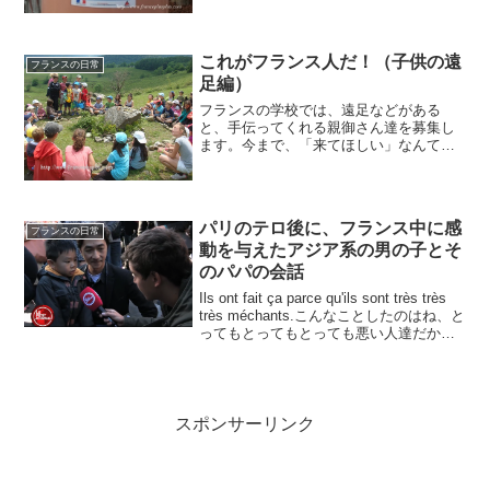
発生したと...
これがフランス人だ！（子供の遠
フランスの日常
足編）
フランスの学校では、遠足などがある
と、手伝ってくれる親御さん達を募集し
ます。今まで、「来てほしい」なんて一
度も言わなかった息子が、今年初めて言
ったのと、ulalaも今年は多少の時間の都
合がついたので、初めて参加することに
しました。そこで、見...
パリのテロ後に、フランス中に感
フランスの日常
動を与えたアジア系の男の子とそ
のパパの会話
Ils ont fait ça parce qu'ils sont très très
très méchants.こんなことしたのはね、と
ってもとってもとっても悪い人達だから
だよ。フランスのテレビCanal+のLe Petit
Journ...
スポンサーリンク