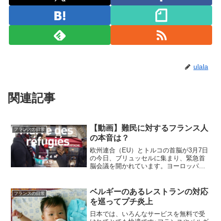
ulala
関連記事
【動画】難民に対するフランス人
フランスの日常
の本音は？
欧州連合（EU）とトルコの首脳が3月7日
の今日、ブリュッセルに集まり、緊急首
脳会議を開かれています。ヨーロッパの
結束や根底を脅かす大きな問題となって
いる難民問題。昨年、EU域内での難民申
請者は計132万1560人。冬になってもこ
ベルギーのあるレストランの対応
フランスの日常
の難民は途切...
を巡ってプチ炎上
日本では、いろんなサービスを無料で受