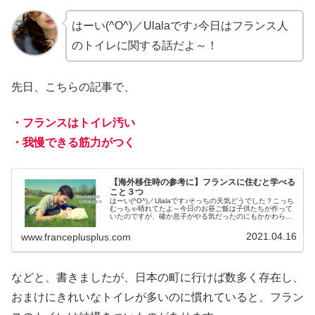
はーい(^O^)／Ulalaです♪今日はフランス人
のトイレに関する話だよ～！
先日、こちらの記事で、
・フランスはトイレ汚い
・我慢できる筋力がつく
【海外移住時の参考に】フランスに住むと学べる
こと３つ
はーい(^O^)／Ulalaです♪そっちの天気どうでした？こっち
むっちゃ晴れてたよ～今日のお昼ご飯は子供たちが作って
いたのですが、確か息子がやる気だったのにもかかわら
ず、こんな状況になっていました。一人暮らしになっても
大丈夫なようにと、息子...
2021.04.16
www.franceplusplus.com
などと、書きましたが、日本の町に行けば数多く存在し、
おまけにきれいなトイレが多いのに慣れていると、フラン