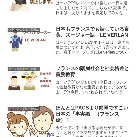
はーい(^O^)／Ulalaです♪楽しい一日を過
ごしましたか？前回、こちら↓の記事で、
日本は「ありのままを肯定してみんなで
笑って認める」文化があるってお話をし
たのですが、実は、フランスははじめと
するヨーロッパでは、笑うことは禁止さ
日本もフランスでも話している言
フランスの文化・習慣を知る
れていたの...
葉、ズージャー語 LE VERLAN
はーい(^O^)／Ulalaです！今日は、逆さ言
葉についてだよ~息子がこう言ってきまし
た。息子ママ~ブログにLe verlanについて
書いたら？フランスの若者が使っている
言葉だから面白いんじゃない？LE
VERLANって、日本語で言えば倒語...
フランスの階層社会と社会格差と
フランスの文化・習慣を知る
義務教育
はーい(^O^)／Ulalaです♪今日はフランス
で義務教育がなぜ重要とされているかだ
よ～(^^♪今日、いいねされていたので、
たまたま昔の自分がしたツイートを見た
ら、１４００以上いいねいただいていた
びっくりしました。（現在は、１６７０
ほんとはPACSより簡単ですごい
フランスの文化・習慣を知る
以上いい...
日本の「事実婚」（フランス
婚）！
今やっている『逃げるは恥だが役に立
つ』と言うドラマ見てますか？すごいで