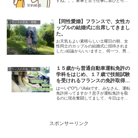
すね。。。家事と言う仕事に喜びと可能
性を見いだした女性が「就職としての結
婚」を持ちかけ、その提案にメリットを
感じた男性が了承し、2人は「事実婚」の
メリットを活用しつつ、「...
【同性愛婚】フランスで、女性カ
フランスの文化・習慣を知る
ップルの結婚式に出席してきまし
た。
お天気もよい素晴らしい土曜日の朝、女
性同士のカップルの結婚式に招待されま
した♪結論からいいますと、何一つ、男女
のカップルと変わりありません。招待客
から、市長から、祝福で包まれた素敵な
結婚式でした♪個人が特定できない範囲
１５歳から普通自動車運転免許の
フランスの文化・習慣を知る
で、ちょこっとご紹介。...
学科をはじめ、１７歳で技能試験
を受けれるフランスの免許取得の
仕組み
はーい(^O^)／Ulalaです。みなさん、運転
免許持ってますか？息子が運転免許を取
るのに現在奮闘してまして、今日はその
お話です。日本で免許をすでに取得され
ている日本人のみなさんは、フランスの
免許に切り替えすることができるので安
心ですが、日...
スポンサーリンク