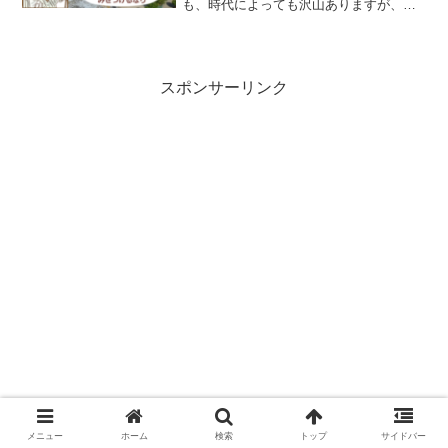
も、時代によっても沢山ありますが、今
回は、庭園が発展してきたルネサンス期
から、ルイ１４世が築いた、フランス式
庭園の最高峰と言われる、ヴェルサイユ
宮殿の庭園を中...
スポンサーリンク
メニュー
ホーム
検索
トップ
サイドバー