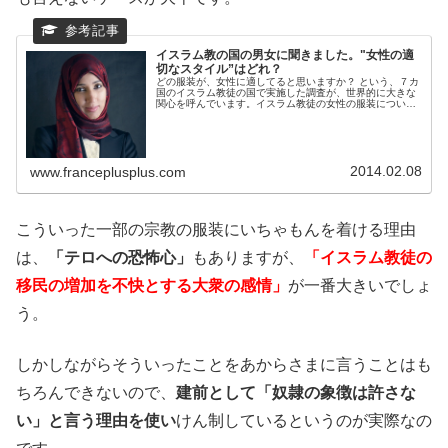
イスラム教の国の男女に聞きました。"女性の適
切なスタイル”はどれ？
どの服装が、女性に適してると思いますか？ という、７カ
国のイスラム教徒の国で実施した調査が、世界的に大きな
関心を呼んでいます。イスラム教徒の女性の服装について
のアンケートフランスでも、頭にスカーフをしている女性
をよく見かけます。それはイスラ...
2014.02.08
www.franceplusplus.com
こういった一部の宗教の服装にいちゃもんを着ける理由
は、
「テロへの恐怖心」
もありますが、
「イスラム教徒の
移民の増加を不快とする大衆の感情」
が一番大きいでしょ
う。
しかしながらそういったことをあからさまに言うことはも
ちろんできないので、
建前として「奴隷の象徴は許さな
い」と言う理由を使い
けん制しているというのが実際なの