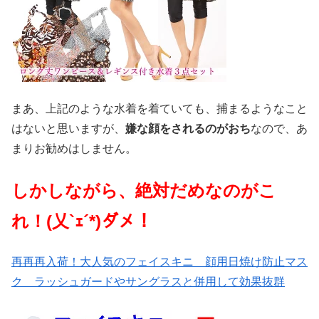
まあ、上記のような水着を着ていても、捕まるようなこと
はないと思いますが、
嫌な顔をされるのがおち
なので、あ
まりお勧めはしません。
しかしながら、絶対だめなのがこ
れ！(乂`ｪ´*)ダメ！
再再再入荷！大人気のフェイスキニ 顔用日焼け防止マス
ク ラッシュガードやサングラスと併用して効果抜群