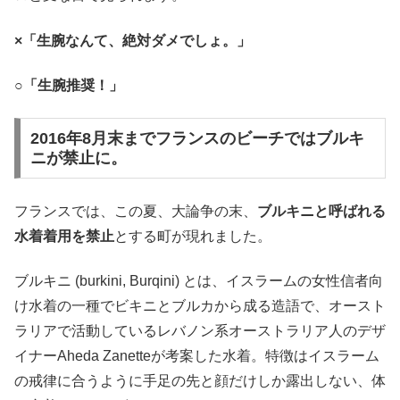
×「生腕なんて、絶対ダメでしょ。」
○「生腕推奨！」
2016年8月末までフランスのビーチではブルキ
ニが禁止に。
フランスでは、この夏、大論争の末、
ブルキニと呼ばれる
水着着用を禁止
とする町が現れました。
ブルキニ (burkini, Burqini) とは、イスラームの女性信者向
け水着の一種でビキニとブルカから成る造語で、オースト
ラリアで活動しているレバノン系オーストラリア人のデザ
イナーAheda Zanetteが考案した水着。特徴はイスラーム
の戒律に合うように手足の先と顔だけしか露出しない、体