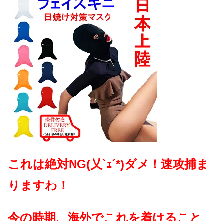
これは絶対NG(乂`ｪ´*)ダメ！速攻捕ま
りますわ！
今の時期、海外でこれを着けること