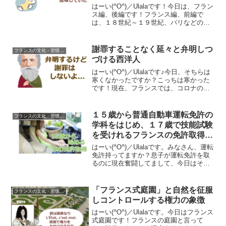
の子供の育て方の違い】
はーい(^O^)／Ulalaです！今日は、フラン
ス編、後編です！フランス編、前編で
は、１８世紀～１９世紀、パリなどの都
会に住んでいた人は、その階層もほとん
ど子供を乳母に預けていたことを書きま
した。しかし、自宅に乳母が住み込み、
謝罪することなく延々と弁明しつ
フランスの文化・習慣を知る
子供の面倒を見...
づける西洋人
はーい(^O^)／Ulalaです♪今日、そちらは
寒くなかったですか？こっちは寒かった
です！現在、フランスでは、コロナの感
染がまだまだ広がっています。特にパリ
の病院が深刻な状況で、集うことを禁止
するためレストランは閉鎖されています
１５歳から普通自動車運転免許の
フランスの文化・習慣を知る
が、違法に開...
学科をはじめ、１７歳で技能試験
を受けれるフランスの免許取得の
仕組み
はーい(^O^)／Ulalaです。みなさん、運転
免許持ってますか？息子が運転免許を取
るのに現在奮闘してまして、今日はその
お話です。日本で免許をすでに取得され
ている日本人のみなさんは、フランスの
免許に切り替えすることができるので安
「フランス式庭園」と自然を征服
フランスの文化・習慣を知る
心ですが、日...
しコントロールする権力の象徴
はーい(^O^)／Ulalaです。今日はフランス
式庭園です！フランスの庭園と言って