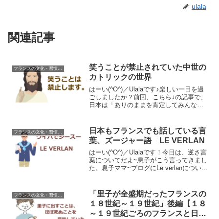
ulala
関連記事
笑うことが禁止されていた中世の
フランスの文化・習慣を知る
カトリックの世界
はーい(^O^)／Ulalaです♪楽しい一日を過
ごしましたか？前回、こちら↓の記事で、
日本は「ありのままを肯定してみんなで
笑って認める」文化があるってお話をし
たのですが、実は、フランスははじめと
するヨーロッパでは、笑うことは禁止さ
日本もフランスでも話している言
フランスの文化・習慣を知る
れていたの...
葉、ズージャー語 LE VERLAN
はーい(^O^)／Ulalaです！今日は、逆さ言
葉についてだよ~息子がこう言ってきまし
た。息子ママ~ブログにLe verlanについて
書いたら？フランスの若者が使っている
言葉だから面白いんじゃない？LE
VERLANって、日本語で言えば倒語...
「里子が全盛期だったフランスの
フランスの文化・習慣を知る
１８世紀～１９世紀」後編【１８
～１９世紀ごろのフランスと日本