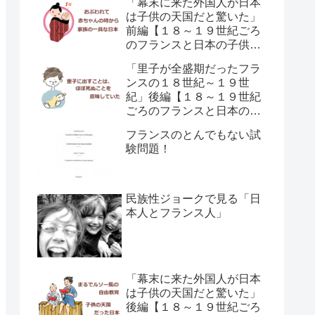
「幕末に来た外国人が日本
は子供の天国だと驚いた」
前編【１８～１９世紀ごろ
のフランスと日本の子供の
育て方の違い】
「里子が全盛期だったフラ
ンスの１８世紀～１９世
紀」後編【１８～１９世紀
ごろのフランスと日本の子
供の育て方の違い】
フランスのとんでもない試
験問題！
民族性ジョークで見る「日
本人とフランス人」
「幕末に来た外国人が日本
は子供の天国だと驚いた」
後編【１８～１９世紀ごろ