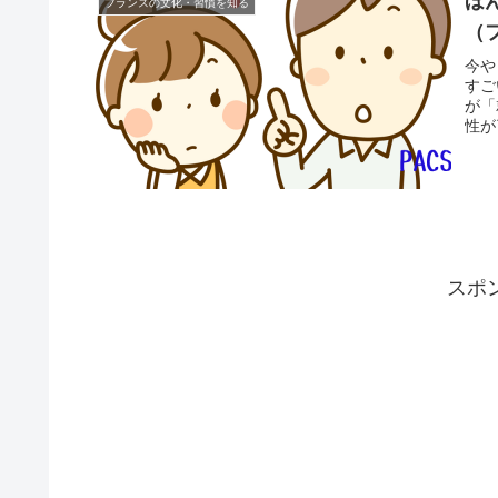
ほ
フランスの文化・習慣を知る
（
今や
すご
が「
性が
スポ