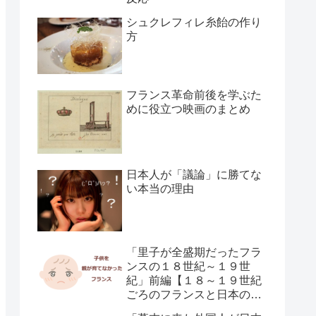
シュクレフィレ糸飴の作り
方
フランス革命前後を学ぶた
めに役立つ映画のまとめ
日本人が「議論」に勝てな
い本当の理由
「里子が全盛期だったフラ
ンスの１８世紀～１９世
紀」前編【１８～１９世紀
ごろのフランスと日本の子
供の育て方の違い】