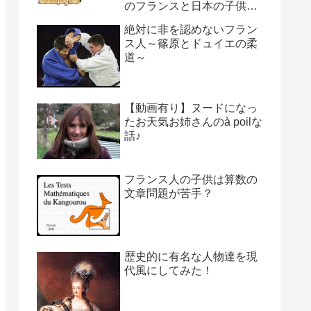
のフランスと日本の子供の
育て方の違い】
絶対に非を認めないフラン
ス人～篠原とドュイエの柔
道～
【動画有り】ヌードになっ
たお天気お姉さんのà poilな
話♪
フランス人の子供は算数の
文章問題が苦手？
歴史的に有名な人物達を現
代風にしてみた！