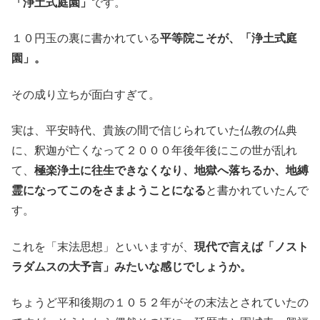
「浄土式庭園」
です。
１０円玉の裏に書かれている
平等院こそが、「浄土式庭
園」。
その成り立ちが面白すぎて。
実は、平安時代、貴族の間で信じられていた仏教の仏典
に、釈迦が亡くなって２０００年後年後にこの世が乱れ
て、
極楽浄土に往生できなくなり、地獄へ落ちるか、地縛
霊になってこのをさまようことになる
と書かれていたんで
す。
これを「末法思想」といいますが、
現代で言えば「ノスト
ラダムスの大予言」みたいな感じでしょうか。
ちょうど平和後期の１０５２年がその末法とされていたの