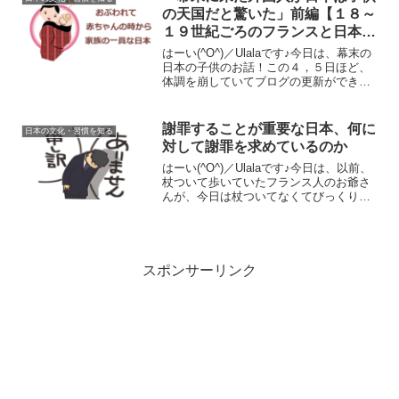
な...
の天国だと驚いた」前編【１８～
１９世紀ごろのフランスと日本の
子供の育て方の違い】
はーい(^O^)／Ulalaです♪今日は、幕末の
日本の子供のお話！この４，５日ほど、
体調を崩していてブログの更新ができて
いませんでしたが、やっと本調子が戻っ
てきたのでまたブログ更新再開していき
ます(^^♪体調悪い間なにしてたかという
謝罪することが重要な日本、何に
日本の文化・習慣を知る
と、この...
対して謝罪を求めているのか
はーい(^O^)／Ulalaです♪今日は、以前、
杖ついて歩いていたフランス人のお爺さ
んが、今日は杖ついてなくてびっくりし
ました。前回の記事の対の記事として、
今回は謝罪を求める日本人についてで
す。前回の記事で、フランスをはじめと
する西洋人は、...
スポンサーリンク