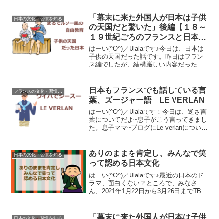
「幕末に来た外国人が日本は子供
日本の文化・習慣を知る
の天国だと驚いた」後編【１８～
１９世紀ごろのフランスと日本の
子供の育て方の違い】
はーい(^O^)／Ulalaです♪今日は、日本は
子供の天国だった話です。昨日はフラン
ス編でしたが、結構厳しい内容だったの
ではないでしょうか…あれでも、結構配
慮したのですが…しかし、今日は大丈夫
です(^^♪今日は、日本編後編です！↑に書
日本もフランスでも話している言
フランスの文化・習慣を知る
かいた...
葉、ズージャー語 LE VERLAN
はーい(^O^)／Ulalaです！今日は、逆さ言
葉についてだよ~息子がこう言ってきまし
た。息子ママ~ブログにLe verlanについて
書いたら？フランスの若者が使っている
言葉だから面白いんじゃない？LE
VERLANって、日本語で言えば倒語...
ありのままを肯定し、みんなで笑
日本の文化・習慣を知る
って認める日本文化
はーい(^O^)／Ulalaです♪最近の日本のド
ラマ、面白くない？ところで、みなさ
ん、2021年1月22日から3月26日までTBS
テレビ系「金曜ドラマ」で放送されてい
たテレビドラマ『俺の家の話』は、もう
見ましたか？長瀬智也さんの演技が好き
「幕末に来た外国人が日本は子供
日本の文化・習慣を知る