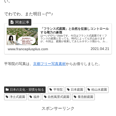
い。
でわでわ、また明日～(^^♪
「フランス式庭園」と自然を征服しコントロール
する権力の象徴
はーい(^O^)／Ulalaです。今日はフランス式庭園です！フ
ランスの庭園と言っても、時代によっても沢山あります
が、今回は、庭園が発展してきたルネサンス期から、ルイ
１４世が築いた、フランス式庭園の最高峰と言われる、ヴ
ェルサイユ宮殿の庭園を中...
2021.04.21
www.franceplusplus.com
平等院の写真は、
京都フリー写真素材
からお借りしました。
日本の文化・習慣を知る
平等院
日本庭園
枯山水庭園
浄土式庭園
福井
自然風景式庭園
養浩館庭園
スポンサーリンク