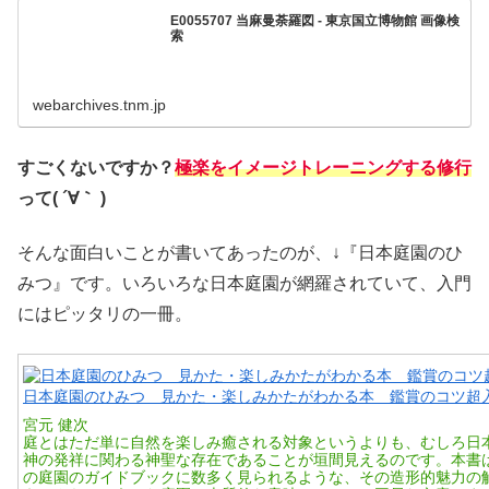
E0055707 当麻曼荼羅図 - 東京国立博物館 画像検
索
webarchives.tnm.jp
すごくないですか？
極楽をイメージトレーニングする修行
って( ´∀｀ )
そんな面白いことが書いてあったのが、↓『日本庭園のひ
みつ』です。いろいろな日本庭園が網羅されていて、入門
にはピッタリの一冊。
日本庭園のひみつ 見かた・楽しみかたがわかる本 鑑賞のコツ超
宮元 健次
庭とはただ単に自然を楽しみ癒される対象というよりも、むしろ日
神の発祥に関わる神聖な存在であることが垣間見えるのです。本書
の庭園のガイドブックに数多く見られるような、その造形的魅力の