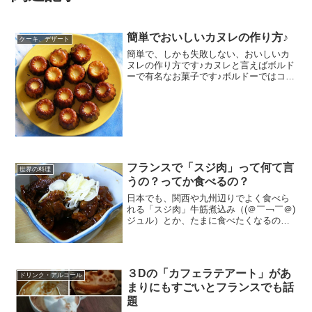
簡単でおいしいカヌレの作り方♪
ケーキ、デザート
簡単で、しかも失敗しない、おいしいカ
ヌレの作り方です♪カヌレと言えばボルド
ーで有名なお菓子です♪ボルドーではコー
ヒーの付け合せのチョコレート替わりに
付いてくるほどの一般的なお菓子です♪で
も、そのお値段が結構高いと思うのは
ulalaだけ？普通...
フランスで「スジ肉」って何て言
世界の料理
うの？ってか食べるの？
日本でも、関西や九州辺りでよく食べら
れる「スジ肉」牛筋煮込み（(＠￣￢￣＠)
ジュル）とか、たまに食べたくなるので
すが、フランスだとなんのお肉になるの
か、考えてみました♪まず牛すじ、すじ肉
ってなに？スジ肉（すじにく）とは、食
肉のアキレス腱の部...
３Dの「カフェラテアート」があ
ドリンク・アルコール
まりにもすごいとフランスでも話
題