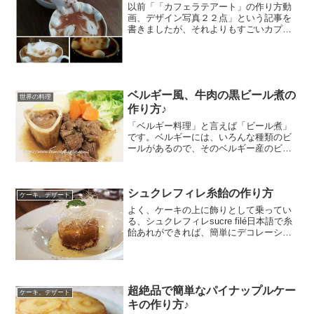
以前「「カフェラテアート」の作り方動
画、デザイン写真２２点」という記事を
書きましたが、それよりもすごいカプチ
ーノアートがありました。カフェラテア
ート、カプチーノアートの時代はすでに
３Dフランス人から「すごい」って言われ
て回ってきた３Dのコー...
ベルギー風、牛肉の黒ビール煮の
世界の料理
作り方♪
「ベルギー料理」と言えば「ビール煮」
です。ベルギーには、いろんな種類のビ
ールがあるので、そのベルギー産のビー
ルを使った料理がいっぱい♪そんな、ビー
ル煮の一つ。ベルギー風、牛肉の黒ビー
ル煮Jarret de boeuf à la bière ...
シュクレフィレ糸飴の作り方
ケーキ、デザート
よく、ケーキの上に飾りとして乗ってい
る、シュクレフィレsucre filé日本語で糸
飴あれができれば、簡単にデコレーショ
ンできちゃう♪例えば、クリスマスの食事
の後ってお腹に重いじゃないですか。だ
から、すごいデザートなんてお腹いっぱ
いで食べれ...
超絶品で簡単なパイナップルケー
ケーキ、デザート
キの作り方♪