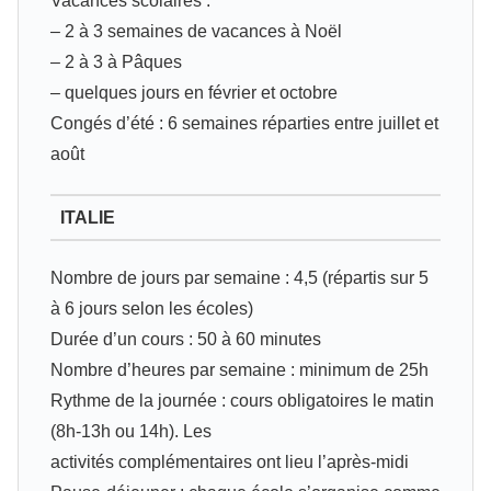
Vacances scolaires :
– 2 à 3 semaines de vacances à Noël
– 2 à 3 à Pâques
– quelques jours en février et octobre
Congés d’été : 6 semaines réparties entre juillet et
août
ITALIE
Nombre de jours par semaine : 4,5 (répartis sur 5
à 6 jours selon les écoles)
Durée d’un cours : 50 à 60 minutes
Nombre d’heures par semaine : minimum de 25h
Rythme de la journée : cours obligatoires le matin
(8h‐13h ou 14h). Les
activités complémentaires ont lieu l’après‐midi