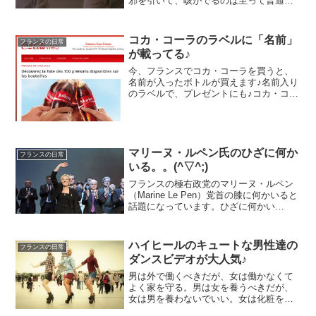
邪を引いて、咳がでるのは至って普通。
が、しかし、そこで終わらないから多少
心配になった。なんと２ヶ月経っても咳
が止まらないのだそこで、一般医に行く
コカ・コーラのラベルに「名前」
フランスの日常
ことに。「咳が続いている...
が載ってる♪
今、フランスでコカ・コーラを買うと、
名前が入ったボトルが買えます♪名前入り
のラベルで、プレゼントにも♪コカ・コー
ラが、欧州３２カの各国で、１２才から
２９才までで最も一般的な150種類の名前
やニックネームをラベルに印刷するキャ
ンペーン中♪よく...
マリーヌ・ルペン氏のひざに何か
フランスの日常
いる。。(^▽^;)
フランスの極右政党のマリーヌ・ルペン
（Marine Le Pen）党首の膝に何かいると
話題になっています。ひざに何かい
る。。。提供元facebook(*ﾉｪﾉ)ｷｬｰ
ハイヒールのキュートな男性達の
フランスの日常
ダンスビデオが大人気♪
男は外で働くべきだが、女は働かなくて
よく家を守る。男は女を養うべきだが、
女は男を養わないでいい。女は化粧をす
るが、男はしない。女は乳房を見せな