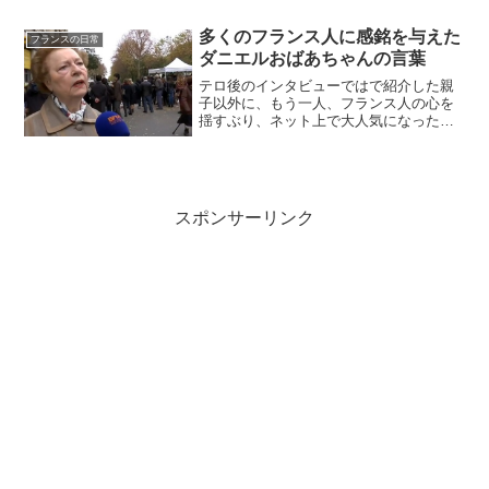
い、男は見せてもよい。こういうのが
「社会的文化的な性のありよう」であっ
多くのフランス人に感銘を与えた
フランスの日常
て、一般的に日本ではジェンダ...
ダニエルおばあちゃんの言葉
テロ後のインタビューではで紹介した親
子以外に、もう一人、フランス人の心を
揺すぶり、ネット上で大人気になった方
がおりました。元弁護士、ダニエルおば
あちゃんMamie Danielle 77歳BFM TVの
インタビューに答えたダニエルおばあち
ゃ...
スポンサーリンク