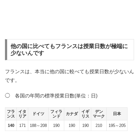
他の国に比べてもフランスは授業日数が極端に
少ないんです
フランスは、本当に他の国に較べても授業日数が少ないん
です。
◯ 各国の年間の標準授業日数(単位：日)
フラ
イタ
フィラ
イギ
デン
ドイツ
カナダ
日本
ンス
リア
ンド
リス
マーク
140
171
188～208
190
190
190
210
195～205