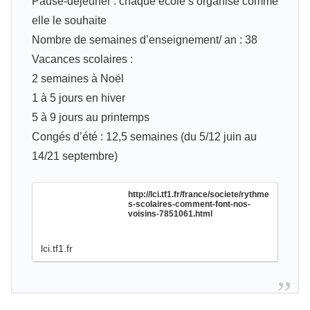
Pause-déjeuner : chaque école s’organise comme
elle le souhaite
Nombre de semaines d’enseignement/ an : 38
Vacances scolaires :
2 semaines à Noël
1 à 5 jours en hiver
5 à 9 jours au printemps
Congés d’été : 12,5 semaines (du 5/12 juin au
14/21 septembre)
http://lci.tf1.fr/france/societe/rythme
s-scolaires-comment-font-nos-
voisins-7851061.html
lci.tf1.fr