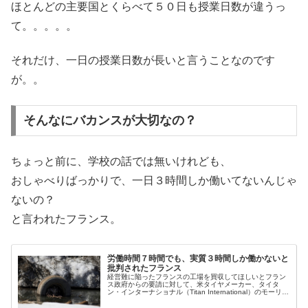
ほとんどの主要国とくらべて５０日も授業日数が違うっ
て。。。。。
それだけ、一日の授業日数が長いと言うことなのです
が。。
そんなにバカンスが大切なの？
ちょっと前に、学校の話では無いけれども、
おしゃべりばっかりで、一日３時間しか働いてないんじゃ
ないの？
と言われたフランス。
労働時間７時間でも、実質３時間しか働かないと
批判されたフランス
経営難に陥ったフランスの工場を買収してほしいとフラン
ス政府からの要請に対して、米タイヤメーカー、タイタ
ン・インターナショナル（Titan International）のモーリ
ス・テーラー（Maurice Taylor）CEOが「1日に3時間...