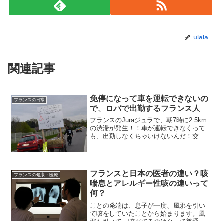
ulala
関連記事
免停になって車を運転できないの
フランスの日常
で、ロバで出勤するフランス人
フランスのJuraジュラで、朝7時に2.5km
の渋滞が発生！！車が運転できなくって
も、出勤しなくちゃいけないんだ！交通
違反で減点がたまり、とうとう免停にな
ったフランスのJuraジュラの職人さん。
それでも、仕事に行かなくては行けない
からと、下...
フランスと日本の医者の違い？咳
フランスの健康・医療
喘息とアレルギー性咳の違いって
何？
ことの発端は、息子が一度、風邪を引い
て咳をしていたことから始まります。風