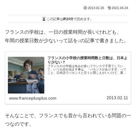
2013.02.26
2021.04.24
この記事は
約10分
で読めます。
フランスの学校は、一日の授業時間が長いけれども、
年間の授業日数が少ないって話を↓の記事で書きました。
フランスの小学校の授業時間数と日数は、日本よ
り少ない？
フランスの小学校は休みが多いフランスで子育てしてい
て、いつも頭を悩ます事は、「バカンスがありすぎ」って
こと。日本語でバカンスと言うと聞こえがいいけど、要す
るに冬休みや夏休みのことで、親が働いていようがなんだ
ろうが、子供が学校に行かない日とな...
2013.02.11
www.franceplusplus.com
そんなことで、フランスでも昔から言われている問題の一
つなのです。