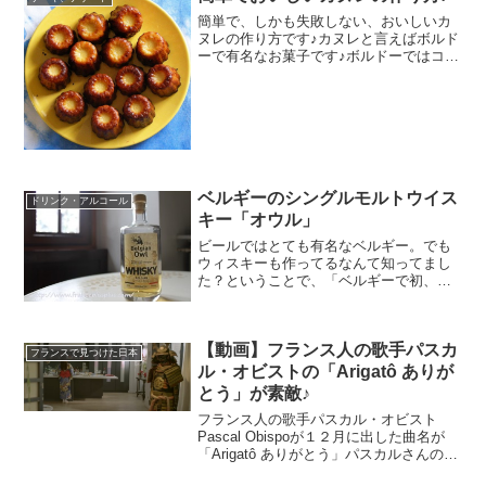
簡単で、しかも失敗しない、おいしいカ
ヌレの作り方です♪カヌレと言えばボルド
ーで有名なお菓子です♪ボルドーではコー
ヒーの付け合せのチョコレート替わりに
付いてくるほどの一般的なお菓子です♪で
も、そのお値段が結構高いと思うのは
ulalaだけ？普通...
ベルギーのシングルモルトウイス
ドリンク・アルコール
キー「オウル」
ビールではとても有名なベルギー。でも
ウィスキーも作ってるなんて知ってまし
た？ということで、「ベルギーで初、唯
一のシングルモルトウイスキー」って言
われて２年ほど前に頂いたのですがが、
今週のle pointにも紹介されていたので、
【動画】フランス人の歌手パスカ
慌てて写真撮っ...
フランスで見つけた日本
ル・オビストの「Arigatô ありが
とう」が素敵♪
フランス人の歌手パスカル・オビスト
Pascal Obispoが１２月に出した曲名が
「Arigatô ありがとう」パスカルさんの友
達の奥さんが、亡くなる直前に「ありが