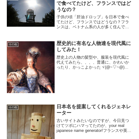
な...
で食べてたけど、フランスではど
うなの？
子供の頃「肝油ドロップ」を日本で食べ
てたけど、フランスではどうなの？フラ
ンスは、ベトナム系の人が多く住んでい
ます。今日はそんなベトナム人系のフラ
ンス人のお宅に招かれました♪そして、話
をしていると。。肝油を食べてたのは、
歴史的に有名な人物達を現代風に
その他
日本だけじゃない「小さ...
してみた！
歴史上の人物の髪型や、服装を現代風に
代えてみたら、、、、普通に、かわいか
ったり、かっこよかったヾ(@~▽~@)ノ
いや～ほんとに、髪型って大事だな～そ
んな画像を集めてみました。マリー・ア
ントワネットMarie-Antoinetteこのデジタ
ル...
日本名を提案してくれるジェネレ
その他
ーター
古いサイトみたいなのですが、今日見つ
けてツボにハマってたのが、your real
japanese name generator!フランスや英語
圏の名前を入れると、日本名に変換して