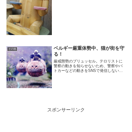
くれるサイトです♪例えばFrancois
Hollande ...
ベルギー厳重体勢中、猫が街を守
その他
る！
厳戒態勢のブリュッセル。テロリストに
警察の動きを知らせないため、警察やパ
トカーなどの動きをSNSで発信しないよ
うに通告がありました。そこで、
#BrusselsLockdown ブリュッセル閉鎖と
いうハッシュタグ登場。厳重体勢の中、
ベルギー...
スポンサーリンク