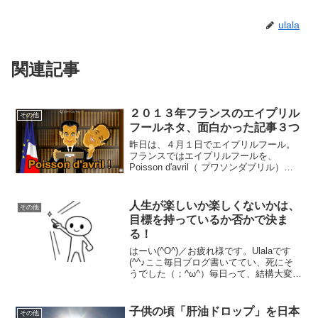
ulala
関連記事
２０１３年フランスのエイプリル
その他
フールネタ、面白かった記事３つ
昨日は、４月１日でエイプリルフール。
フランスではエイプリルフールを、
Poisson d'avril（ プワソンダブリル）と
言って、子どもたちは魚の形の紙を友達
の背中に貼り付けてにやにやすると言う
いたずらをするのが伝統的。この日のた
人生が楽しいか楽しくないかは、
その他
めに、ジョ...
目標を持っているか否かで決ま
る！
はーい(^O^)／お疲れ様です。Ulalaです
(^^♪ここ毎日ブログ書いててい、死にそ
うでした（；^ω^）毎日って、結構大変な
んですよ。でも、すごい楽しかったです
(^^♪ということで、一大決心！これから
も毎日ブログ書くぞー！ブログ書きたい
子供の頃「肝油ドロップ」を日本
その他