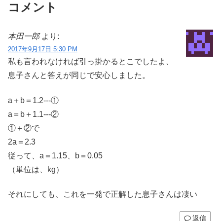
コメント
本田一郎
より:
2017年9月17日 5:30 PM
私も言われなければ引っ掛かるとこでしたよ、
息子さんと答えが同じで安心しました。
a＋b＝1.2‐‐‐①
a＝b＋1.1‐‐‐②
①＋②で
2a＝2.3
従って、a＝1.15、b＝0.05
（単位は、kg）
それにしても、これを一発で正解した息子さんは凄い
返信