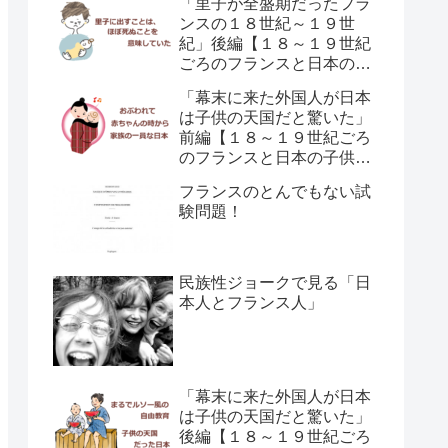
「里子が全盛期だったフラ
ンスの１８世紀～１９世
紀」後編【１８～１９世紀
ごろのフランスと日本の子
供の育て方の違い】
「幕末に来た外国人が日本
は子供の天国だと驚いた」
前編【１８～１９世紀ごろ
のフランスと日本の子供の
育て方の違い】
フランスのとんでもない試
験問題！
民族性ジョークで見る「日
本人とフランス人」
「幕末に来た外国人が日本
は子供の天国だと驚いた」
後編【１８～１９世紀ごろ