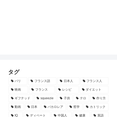
タグ
パリ
フランス語
日本人
フランス人
映画
フランス
レシピ
ダイエット
ギフテッド
squeezie
子供
テロ
作り方
動画
日本
バカロレア
哲学
カトリック
IQ
ディベート
中国人
健康
英語