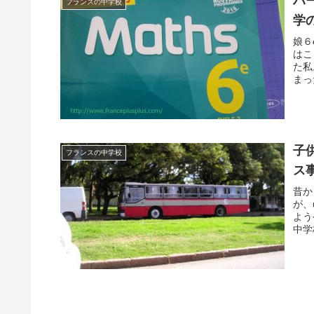
ハ
フランスの中学校
学
娘６
はこ
た私
まっ
子
フランスの中学校
ス
昔か
が、
よう
中学