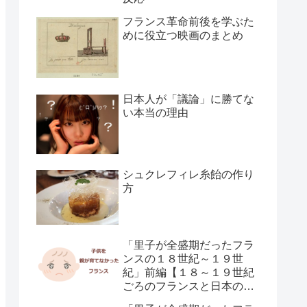
フランス革命前後を学ぶた
めに役立つ映画のまとめ
日本人が「議論」に勝てな
い本当の理由
シュクレフィレ糸飴の作り
方
「里子が全盛期だったフラ
ンスの１８世紀～１９世
紀」前編【１８～１９世紀
ごろのフランスと日本の子
供の育て方の違い】