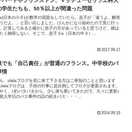
ーバードやプリンストン、マサチューセッツ工科大
の学生たちも、50％以上が間違った問題
e(日本の小６)が数学の宿題をしていたら、息子が「違うよ。解答
うだよ。」と言い出しました。けんかになり始めたので見に行っ
。計算してみると確かに息子の方があっていると思うけど、娘は
たく納得しない。そこで、息子３e（日本の中３）...
2017.09.17
供でも「自己責任」が普通のフランス。中学校のバ
事情
ら、ulalaブログを見に来て下さる方はご承知のことと思います
ulalaブログは、子供の行事に反比例してブログが更新されます。
やく、㋈のバタバタから、少し落ち着いてきたので、久々に更新♪
校入学日のバス事件の話の続きバス・・・...
2014.09.19