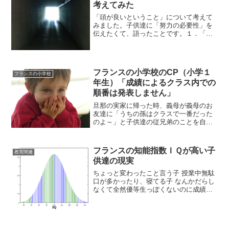
考えてみた
「頭が良いということ」について考えて
みました。子供達に「努力の必要性」を
伝えたくて、語ったことです。１．「頭
が良い」と言う意味は大きく分けて２つ
あるまず、「頭が良い」というのは、２
つあります。● １つ目は、”どれだけ箱
の中に知識を詰められた...
フランスの小学校のCP（小学１
フランスの小学校
年生）「成績によるクラス内での
順番は発表しません」
旦那の実家に帰った時、義母が義母のお
友達に「うちの孫はクラスで一番だった
のよ～」と子供達の従兄弟のことを自慢
してました。その、次のバカンスの時、
また同じお友達が居て、その方が、「う
ちの子も、今回は１番だったのよ～この
フランスの知能指数ＩＱが高い子
教育関連
前２番だったからすっごい...
供達の現実
ちょっと変わったこと言う子 授業中無駄
口が多かったり、寝てる子 なんかだらし
なくて全然優等生っぽくないのに成績が
いい子そんなクラスメート、いませんで
したか？クラスで浮いている感じだった
かもしれない。嫌われていたかもしれな
い。けど、もしかした...