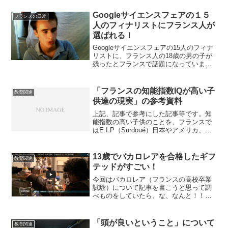
Googleサイエンスフェアの１５
フランスの日常
人のフィナリストにフランス人が
選ばれる！
Googleサイエンスフェアの15人のフィナ
リストに、フランス人の18歳の男の子が
残ったとフランスで話題になっていま
す。Google Science Fair 2014Googleサイ
エンスフェアと言うのはは、世界中の13
～18歳の子供が参...
「フランスの知能指数IQが高い子
教育関連
供達の現実」の参考資料
上記、記事で参考にした記事等です。知
能指数の高い子供のことを、フランスで
はE.I.P（Surdoué）日本やアメリカ、イ
ギリスではギフテッドという名称を使っ
ています。E.I.P（Surdoué）についてま
とめられているフランスの資料◯ RE...
13歳でバカロレアを合格したギフ
教育関連
テッドがすごい！
今回はバカロレア（フランスの高校卒業
試験）について記事を書こうと思って調
べものをしていたら、な、なんと！！ニ
ースのアンドレアAndrea NEGRO君が、
13歳でバカロレア合格。それも、
「18,47/20」で「mention très bi...
「頭が良いということ」について
教育関連