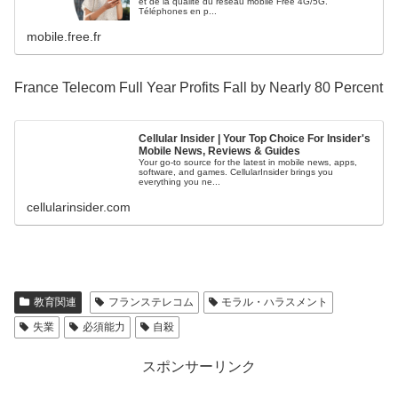
et de la qualité du réseau mobile Free 4G/5G.
Téléphones en p...
mobile.free.fr
France Telecom Full Year Profits Fall by Nearly 80 Percent
Cellular Insider | Your Top Choice For Insider's
Mobile News, Reviews & Guides
Your go-to source for the latest in mobile news, apps,
software, and games. CellularInsider brings you
everything you ne...
cellularinsider.com
教育関連
フランステレコム
モラル・ハラスメント
失業
必須能力
自殺
スポンサーリンク