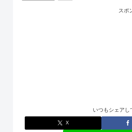
スポ
いつもシェアして
X