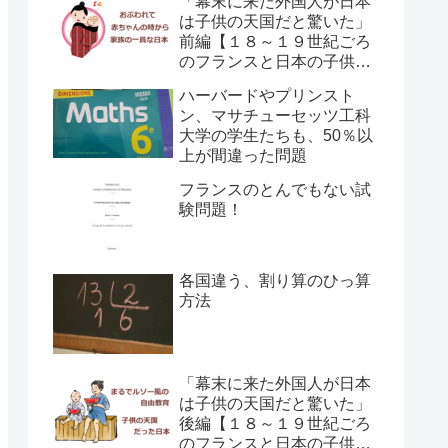
「幕末に来た外国人が日本
は子供の天国だと驚いた」
前編【１８～１９世紀ごろ
のフランスと日本の子供の
育て方の違い】
ハーバードやプリンスト
ン、マサチューセッツ工科
大学の学生たちも、50％以
上が間違った問題
フランスのとんでもない試
験問題！
各国違う、割り算のひっ算
方法
「幕末に来た外国人が日本
は子供の天国だと驚いた」
後編【１８～１９世紀ごろ
のフランスと日本の子供の