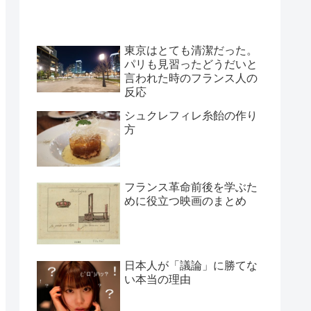
東京はとても清潔だった。
パリも見習ったどうだいと
言われた時のフランス人の
反応
シュクレフィレ糸飴の作り
方
フランス革命前後を学ぶた
めに役立つ映画のまとめ
日本人が「議論」に勝てな
い本当の理由