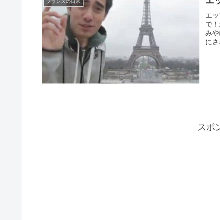
エ
フランスの日常
エッ
で！
みや
にさ
スポ