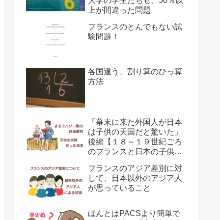
大学の学生たちも、50％以
上が間違った問題
フランスのとんでもない試
験問題！
各国違う、割り算のひっ算
方法
「幕末に来た外国人が日本
は子供の天国だと驚いた」
後編【１８～１９世紀ごろ
のフランスと日本の子供の
育て方の違い】
フランスのアジア差別に対
して、日本以外のアジア人
が思っていること
ほんとはPACSより簡単で