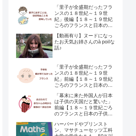
「里子が全盛期だったフラ
ンスの１８世紀～１９世
紀」後編【１８～１９世紀
ごろのフランスと日本の子
供の育て方の違い】
【動画有り】ヌードになっ
たお天気お姉さんのà poilな
話♪
「里子が全盛期だったフラ
ンスの１８世紀～１９世
紀」前編【１８～１９世紀
ごろのフランスと日本の子
供の育て方の違い】
「幕末に来た外国人が日本
は子供の天国だと驚いた」
前編【１８～１９世紀ごろ
のフランスと日本の子供の
育て方の違い】
ハーバードやプリンスト
ン、マサチューセッツ工科