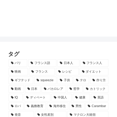
タグ
パリ
フランス語
日本人
フランス人
映画
フランス
レシピ
ダイエット
ギフテッド
squeezie
子供
テロ
作り方
動画
日本
バカロレア
哲学
カトリック
IQ
ディベート
中国人
健康
英語
ロバ
義務教育
海外移住
男性
Carambar
発音
女性差別
マクロン大統領