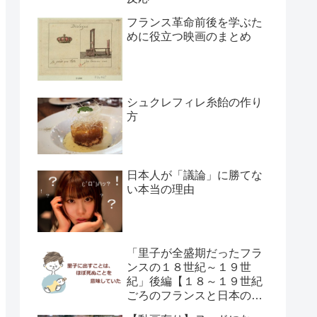
フランス革命前後を学ぶた
めに役立つ映画のまとめ
シュクレフィレ糸飴の作り
方
日本人が「議論」に勝てな
い本当の理由
「里子が全盛期だったフラ
ンスの１８世紀～１９世
紀」後編【１８～１９世紀
ごろのフランスと日本の子
供の育て方の違い】