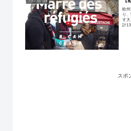
【
フランスの日常
欧州
り、
す大
計1
スポ