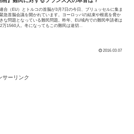
動画】難民に対するフランス人の本音は？
連合（EU）とトルコの首脳が3月7日の今日、ブリュッセルに集ま
緊急首脳会議を開かれています。ヨーロッパの結束や根底を脅か
きな問題となっている難民問題。昨年、EU域内での難民申請者は
32万1560人。冬になってもこの難民は途切...
2016.03.07
ンサーリンク