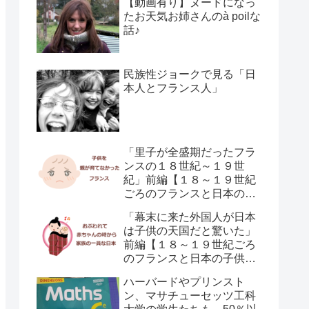
【動画有り】ヌードになっ
たお天気お姉さんのà poilな
話♪
民族性ジョークで見る「日
本人とフランス人」
「里子が全盛期だったフラ
ンスの１８世紀～１９世
紀」前編【１８～１９世紀
ごろのフランスと日本の子
供の育て方の違い】
「幕末に来た外国人が日本
は子供の天国だと驚いた」
前編【１８～１９世紀ごろ
のフランスと日本の子供の
育て方の違い】
ハーバードやプリンスト
ン、マサチューセッツ工科