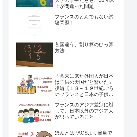
大学の学生たちも、50％以
上が間違った問題
フランスのとんでもない試
験問題！
各国違う、割り算のひっ算
方法
「幕末に来た外国人が日本
は子供の天国だと驚いた」
後編【１８～１９世紀ごろ
のフランスと日本の子供の
育て方の違い】
フランスのアジア差別に対
して、日本以外のアジア人
が思っていること
ほんとはPACSより簡単で