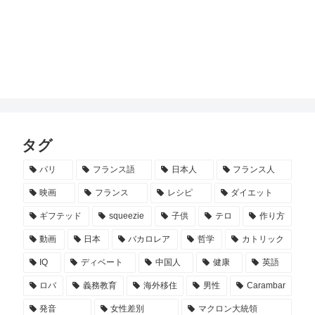
タグ
パリ
フランス語
日本人
フランス人
映画
フランス
レシピ
ダイエット
ギフテッド
squeezie
子供
テロ
作り方
動画
日本
バカロレア
哲学
カトリック
IQ
ディベート
中国人
健康
英語
ロバ
義務教育
海外移住
男性
Carambar
発音
女性差別
マクロン大統領