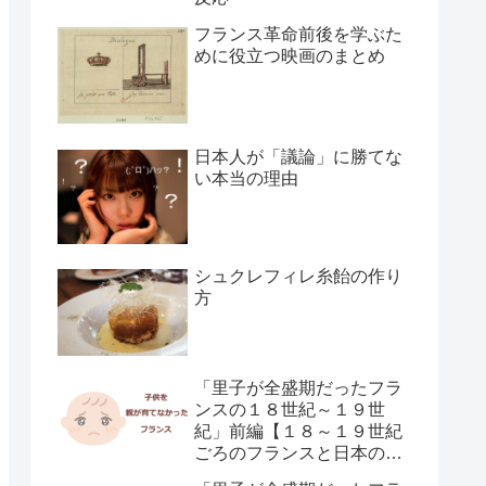
フランス革命前後を学ぶた
めに役立つ映画のまとめ
日本人が「議論」に勝てな
い本当の理由
シュクレフィレ糸飴の作り
方
「里子が全盛期だったフラ
ンスの１８世紀～１９世
紀」前編【１８～１９世紀
ごろのフランスと日本の子
供の育て方の違い】