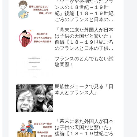
「里子が全盛期だったフラ
ンスの１８世紀～１９世
紀」後編【１８～１９世紀
ごろのフランスと日本の子
供の育て方の違い】
「幕末に来た外国人が日本
は子供の天国だと驚いた」
前編【１８～１９世紀ごろ
のフランスと日本の子供の
育て方の違い】
フランスのとんでもない試
験問題！
民族性ジョークで見る「日
本人とフランス人」
「幕末に来た外国人が日本
は子供の天国だと驚いた」
後編【１８～１９世紀ごろ