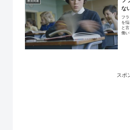
フ
教育関連
な
フラ
を悩
と言
働い
スポ