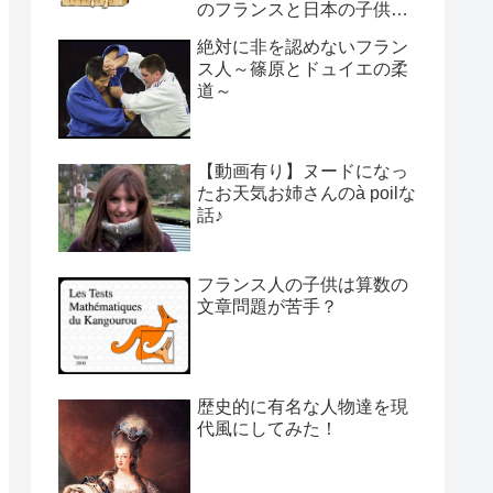
のフランスと日本の子供の
育て方の違い】
絶対に非を認めないフラン
ス人～篠原とドュイエの柔
道～
【動画有り】ヌードになっ
たお天気お姉さんのà poilな
話♪
フランス人の子供は算数の
文章問題が苦手？
歴史的に有名な人物達を現
代風にしてみた！