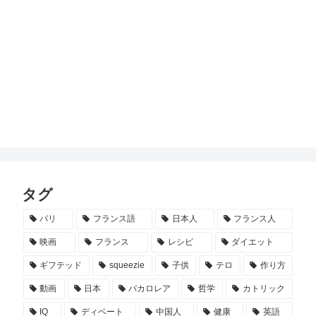
タグ
パリ
フランス語
日本人
フランス人
映画
フランス
レシピ
ダイエット
ギフテッド
squeezie
子供
テロ
作り方
動画
日本
バカロレア
哲学
カトリック
IQ
ディベート
中国人
健康
英語