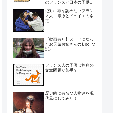
のフランスと日本の子供の
育て方の違い】
絶対に非を認めないフラン
ス人～篠原とドュイエの柔
道～
【動画有り】ヌードになっ
たお天気お姉さんのà poilな
話♪
フランス人の子供は算数の
文章問題が苦手？
歴史的に有名な人物達を現
代風にしてみた！