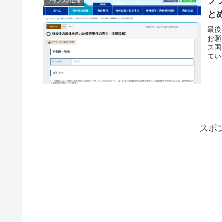
フ
フランスの日常
と
最後
お願
ス国
てい
スポ