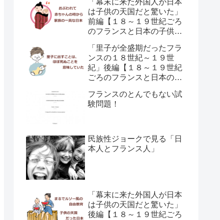
「幕末に来た外国人が日本
は子供の天国だと驚いた」
前編【１８～１９世紀ごろ
のフランスと日本の子供の
育て方の違い】
「里子が全盛期だったフラ
ンスの１８世紀～１９世
紀」後編【１８～１９世紀
ごろのフランスと日本の子
供の育て方の違い】
フランスのとんでもない試
験問題！
民族性ジョークで見る「日
本人とフランス人」
「幕末に来た外国人が日本
は子供の天国だと驚いた」
後編【１８～１９世紀ごろ