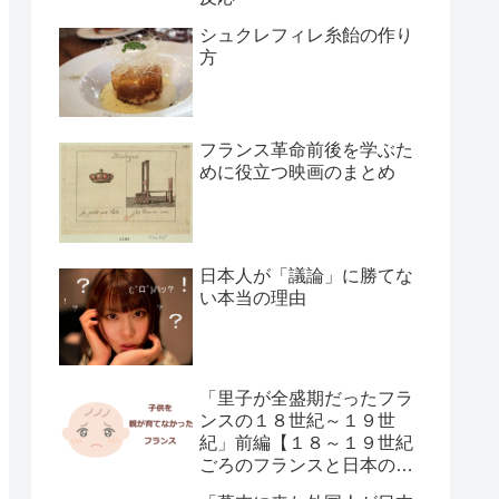
シュクレフィレ糸飴の作り
方
フランス革命前後を学ぶた
めに役立つ映画のまとめ
日本人が「議論」に勝てな
い本当の理由
「里子が全盛期だったフラ
ンスの１８世紀～１９世
紀」前編【１８～１９世紀
ごろのフランスと日本の子
供の育て方の違い】