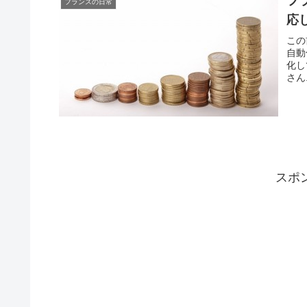
フ
フランスの日常
応
この
自動
化して
さん.
スポ