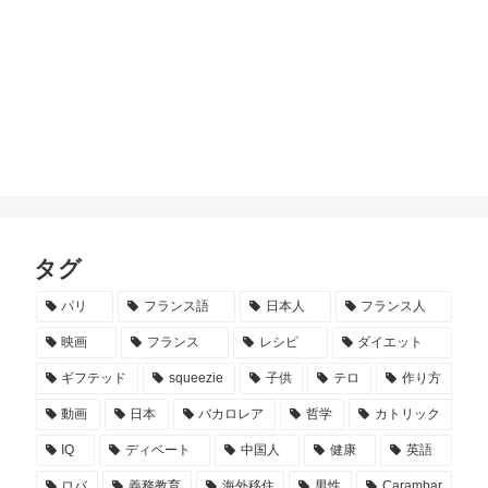
タグ
パリ
フランス語
日本人
フランス人
映画
フランス
レシピ
ダイエット
ギフテッド
squeezie
子供
テロ
作り方
動画
日本
バカロレア
哲学
カトリック
IQ
ディベート
中国人
健康
英語
ロバ
義務教育
海外移住
男性
Carambar