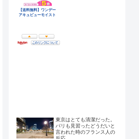
東京はとても清潔だった。
パリも見習ったどうだいと
言われた時のフランス人の
反応