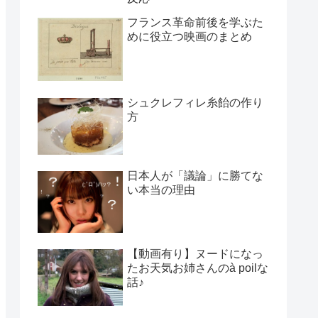
フランス革命前後を学ぶた
めに役立つ映画のまとめ
シュクレフィレ糸飴の作り
方
日本人が「議論」に勝てな
い本当の理由
【動画有り】ヌードになっ
たお天気お姉さんのà poilな
話♪