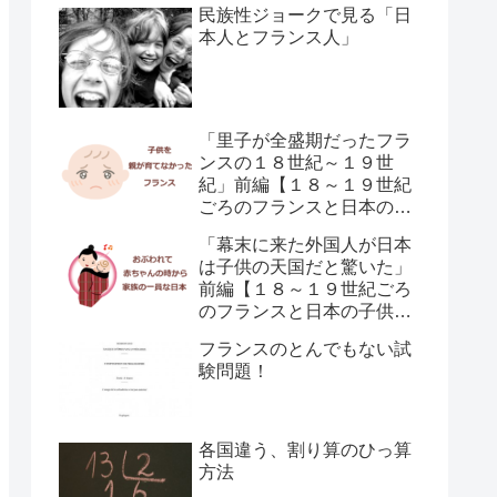
民族性ジョークで見る「日
本人とフランス人」
「里子が全盛期だったフラ
ンスの１８世紀～１９世
紀」前編【１８～１９世紀
ごろのフランスと日本の子
供の育て方の違い】
「幕末に来た外国人が日本
は子供の天国だと驚いた」
前編【１８～１９世紀ごろ
のフランスと日本の子供の
育て方の違い】
フランスのとんでもない試
験問題！
各国違う、割り算のひっ算
方法