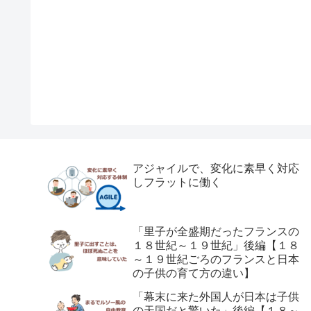
アジャイルで、変化に素早く対応
しフラットに働く
「里子が全盛期だったフランスの
１８世紀～１９世紀」後編【１８
～１９世紀ごろのフランスと日本
の子供の育て方の違い】
「幕末に来た外国人が日本は子供
の天国だと驚いた」後編【１８～