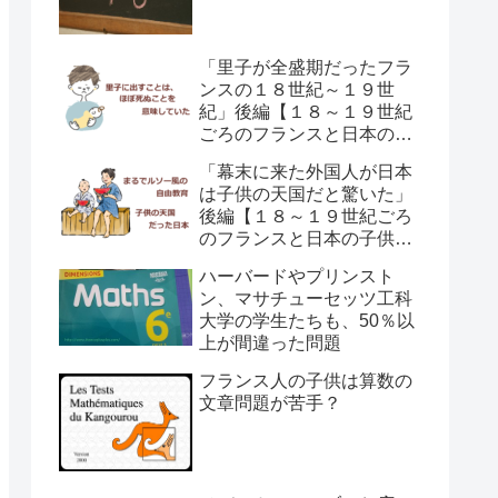
「里子が全盛期だったフラ
ンスの１８世紀～１９世
紀」後編【１８～１９世紀
ごろのフランスと日本の子
供の育て方の違い】
「幕末に来た外国人が日本
は子供の天国だと驚いた」
後編【１８～１９世紀ごろ
のフランスと日本の子供の
育て方の違い】
ハーバードやプリンスト
ン、マサチューセッツ工科
大学の学生たちも、50％以
上が間違った問題
フランス人の子供は算数の
文章問題が苦手？