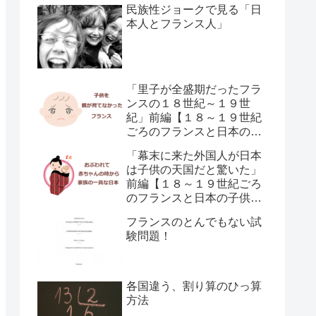
民族性ジョークで見る「日
本人とフランス人」
「里子が全盛期だったフラ
ンスの１８世紀～１９世
紀」前編【１８～１９世紀
ごろのフランスと日本の子
供の育て方の違い】
「幕末に来た外国人が日本
は子供の天国だと驚いた」
前編【１８～１９世紀ごろ
のフランスと日本の子供の
育て方の違い】
フランスのとんでもない試
験問題！
各国違う、割り算のひっ算
方法