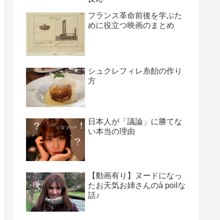
フランス革命前後を学ぶた
めに役立つ映画のまとめ
シュクレフィレ糸飴の作り
方
日本人が「議論」に勝てな
い本当の理由
【動画有り】ヌードになっ
たお天気お姉さんのà poilな
話♪