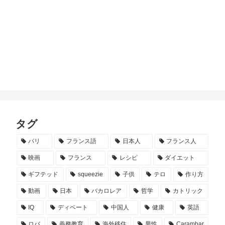
タグ
パリ
フランス語
日本人
フランス人
映画
フランス
レシピ
ダイエット
ギフテッド
squeezie
子供
テロ
作り方
動画
日本
バカロレア
哲学
カトリック
IQ
ディベート
中国人
健康
英語
ロバ
義務教育
海外移住
男性
Carambar