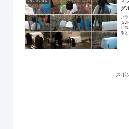
フ
フランスの日常
グ
フラ
(S
と言
ると
スポ