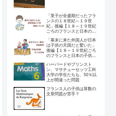
「里子が全盛期だったフラ
ンスの１８世紀～１９世
紀」後編【１８～１９世紀
ごろのフランスと日本の子
供の育て方の違い】
「幕末に来た外国人が日本
は子供の天国だと驚いた」
後編【１８～１９世紀ごろ
のフランスと日本の子供の
育て方の違い】
ハーバードやプリンスト
ン、マサチューセッツ工科
大学の学生たちも、50％以
上が間違った問題
フランス人の子供は算数の
文章問題が苦手？