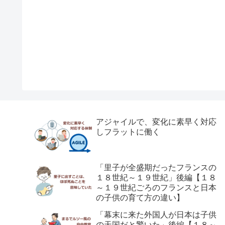
アジャイルで、変化に素早く対応
しフラットに働く
「里子が全盛期だったフランスの
１８世紀～１９世紀」後編【１８
～１９世紀ごろのフランスと日本
の子供の育て方の違い】
「幕末に来た外国人が日本は子供
の天国だと驚いた」後編【１８～