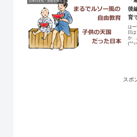
「
日本の文化・習慣を知る
後
育
はー
日は
か…
(^
スポ