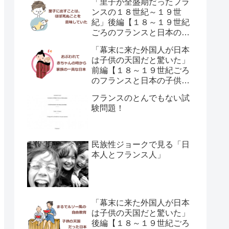
「里子が全盛期だったフラ
ンスの１８世紀～１９世
紀」後編【１８～１９世紀
ごろのフランスと日本の子
供の育て方の違い】
「幕末に来た外国人が日本
は子供の天国だと驚いた」
前編【１８～１９世紀ごろ
のフランスと日本の子供の
育て方の違い】
フランスのとんでもない試
験問題！
民族性ジョークで見る「日
本人とフランス人」
「幕末に来た外国人が日本
は子供の天国だと驚いた」
後編【１８～１９世紀ごろ