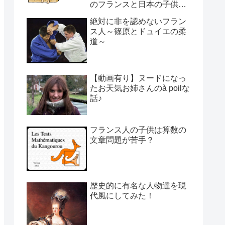
のフランスと日本の子供の
育て方の違い】
絶対に非を認めないフラン
ス人～篠原とドュイエの柔
道～
【動画有り】ヌードになっ
たお天気お姉さんのà poilな
話♪
フランス人の子供は算数の
文章問題が苦手？
歴史的に有名な人物達を現
代風にしてみた！