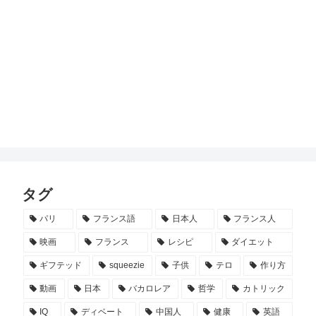
タグ
パリ
フランス語
日本人
フランス人
映画
フランス
レシピ
ダイエット
ギフテッド
squeezie
子供
テロ
作り方
動画
日本
バカロレア
哲学
カトリック
IQ
ディベート
中国人
健康
英語