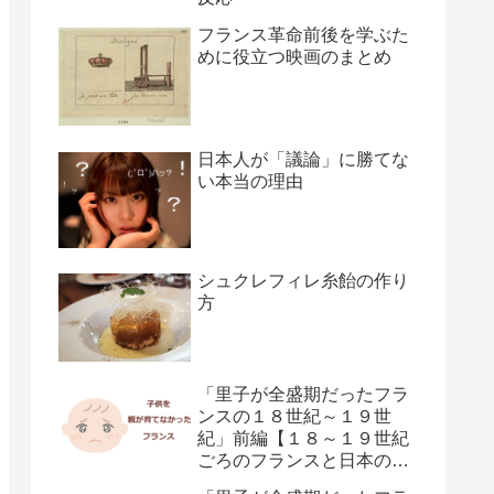
フランス革命前後を学ぶた
めに役立つ映画のまとめ
日本人が「議論」に勝てな
い本当の理由
シュクレフィレ糸飴の作り
方
「里子が全盛期だったフラ
ンスの１８世紀～１９世
紀」前編【１８～１９世紀
ごろのフランスと日本の子
供の育て方の違い】