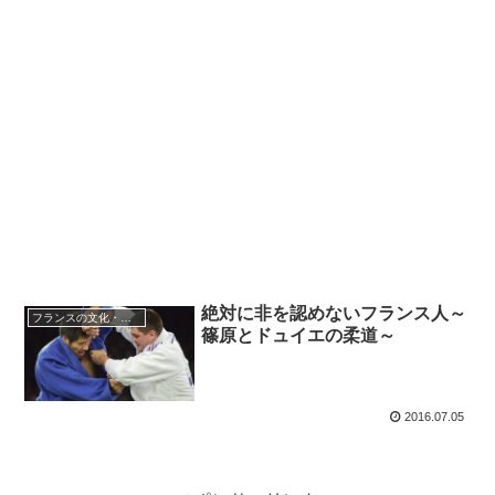
絶対に非を認めないフランス人～
フランスの文化・習慣を知る
篠原とドュイエの柔道～
2016.07.05