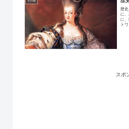
歴
その他
歴史
に、
に、
トワネ
スポ