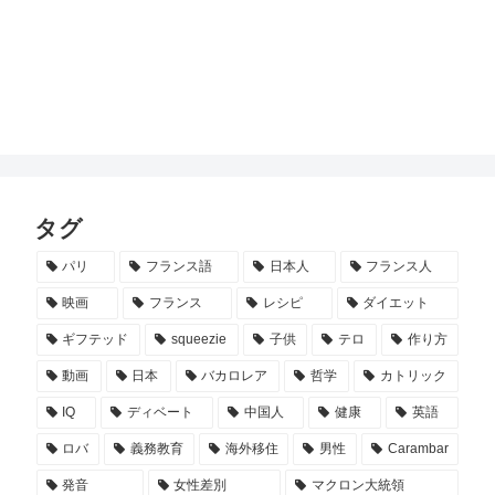
タグ
パリ
フランス語
日本人
フランス人
映画
フランス
レシピ
ダイエット
ギフテッド
squeezie
子供
テロ
作り方
動画
日本
バカロレア
哲学
カトリック
IQ
ディベート
中国人
健康
英語
ロバ
義務教育
海外移住
男性
Carambar
発音
女性差別
マクロン大統領