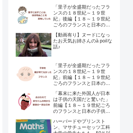
「里子が全盛期だったフラ
ンスの１８世紀～１９世
紀」後編【１８～１９世紀
ごろのフランスと日本の子
供の育て方の違い】
【動画有り】ヌードになっ
たお天気お姉さんのà poilな
話♪
「里子が全盛期だったフラ
ンスの１８世紀～１９世
紀」前編【１８～１９世紀
ごろのフランスと日本の子
供の育て方の違い】
「幕末に来た外国人が日本
は子供の天国だと驚いた」
前編【１８～１９世紀ごろ
のフランスと日本の子供の
育て方の違い】
ハーバードやプリンスト
ン、マサチューセッツ工科