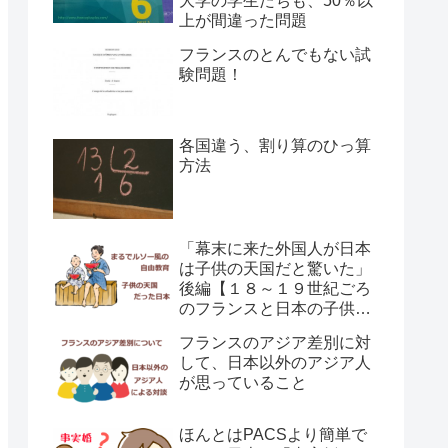
大学の学生たちも、50％以
上が間違った問題
フランスのとんでもない試
験問題！
各国違う、割り算のひっ算
方法
「幕末に来た外国人が日本
は子供の天国だと驚いた」
後編【１８～１９世紀ごろ
のフランスと日本の子供の
育て方の違い】
フランスのアジア差別に対
して、日本以外のアジア人
が思っていること
ほんとはPACSより簡単で