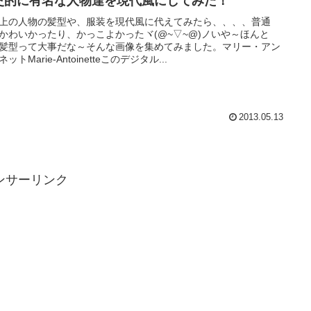
史的に有名な人物達を現代風にしてみた！
上の人物の髪型や、服装を現代風に代えてみたら、、、、普通
かわいかったり、かっこよかったヾ(@~▽~@)ノいや～ほんと
髪型って大事だな～そんな画像を集めてみました。マリー・アン
ットMarie-Antoinetteこのデジタル...
2013.05.13
ンサーリンク