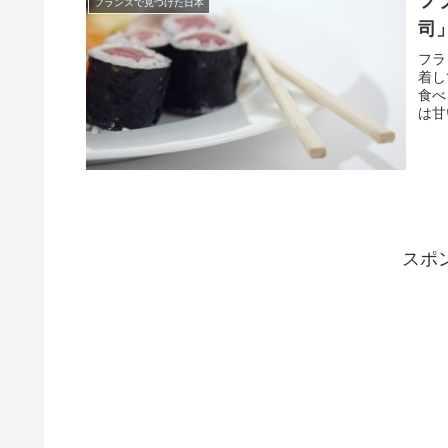
フ
フランスで見つけた日本
司
フラ
着し
食べ
は甘
スポ