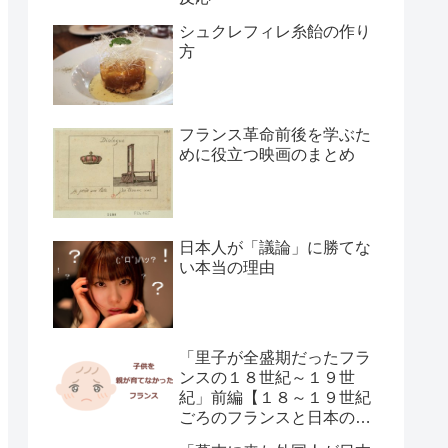
シュクレフィレ糸飴の作り
方
フランス革命前後を学ぶた
めに役立つ映画のまとめ
日本人が「議論」に勝てな
い本当の理由
「里子が全盛期だったフラ
ンスの１８世紀～１９世
紀」前編【１８～１９世紀
ごろのフランスと日本の子
供の育て方の違い】