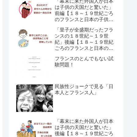
「幕末に来た外国人が日本
は子供の天国だと驚いた」
前編【１８～１９世紀ごろ
のフランスと日本の子供の
育て方の違い】
「里子が全盛期だったフラ
ンスの１８世紀～１９世
紀」後編【１８～１９世紀
ごろのフランスと日本の子
供の育て方の違い】
フランスのとんでもない試
験問題！
民族性ジョークで見る「日
本人とフランス人」
「幕末に来た外国人が日本
は子供の天国だと驚いた」
後編【１８～１９世紀ごろ