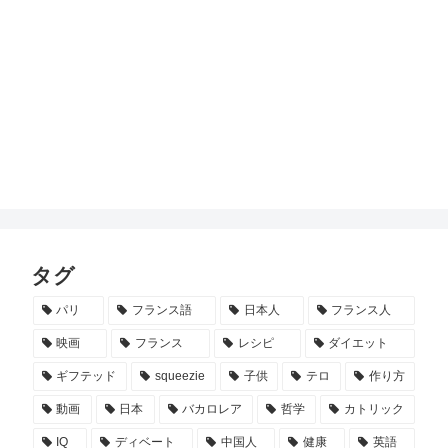
タグ
パリ
フランス語
日本人
フランス人
映画
フランス
レシピ
ダイエット
ギフテッド
squeezie
子供
テロ
作り方
動画
日本
バカロレア
哲学
カトリック
IQ
ディベート
中国人
健康
英語