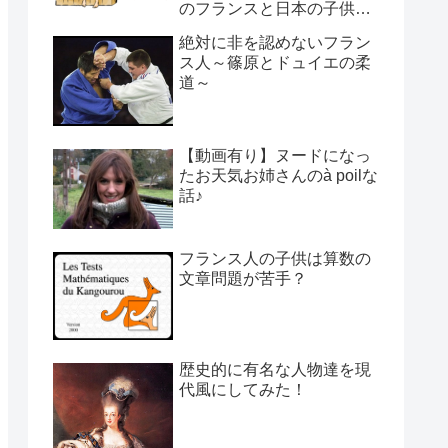
のフランスと日本の子供の
育て方の違い】
絶対に非を認めないフラン
ス人～篠原とドュイエの柔
道～
【動画有り】ヌードになっ
たお天気お姉さんのà poilな
話♪
フランス人の子供は算数の
文章問題が苦手？
歴史的に有名な人物達を現
代風にしてみた！