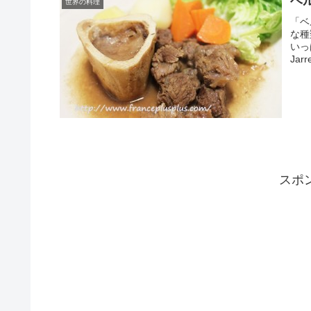
ベ
世界の料理
「ベ
な種
いっ
Jarre
スポ