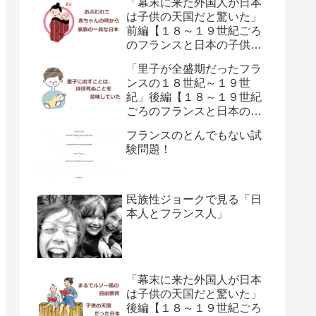
「幕末に来た外国人が日本
は子供の天国だと驚いた」
前編【１８～１９世紀ごろ
のフランスと日本の子供の
育て方の違い】
「里子が全盛期だったフラ
ンスの１８世紀～１９世
紀」後編【１８～１９世紀
ごろのフランスと日本の子
供の育て方の違い】
フランスのとんでもない試
験問題！
民族性ジョークで見る「日
本人とフランス人」
「幕末に来た外国人が日本
は子供の天国だと驚いた」
後編【１８～１９世紀ごろ