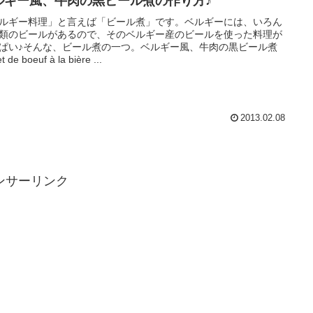
ルギー風、牛肉の黒ビール煮の作り方♪
ルギー料理」と言えば「ビール煮」です。ベルギーには、いろん
類のビールがあるので、そのベルギー産のビールを使った料理が
ぱい♪そんな、ビール煮の一つ。ベルギー風、牛肉の黒ビール煮
t de boeuf à la bière ...
2013.02.08
ンサーリンク