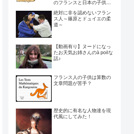
のフランスと日本の子供の
育て方の違い】
絶対に非を認めないフラン
ス人～篠原とドュイエの柔
道～
【動画有り】ヌードになっ
たお天気お姉さんのà poilな
話♪
フランス人の子供は算数の
文章問題が苦手？
歴史的に有名な人物達を現
代風にしてみた！