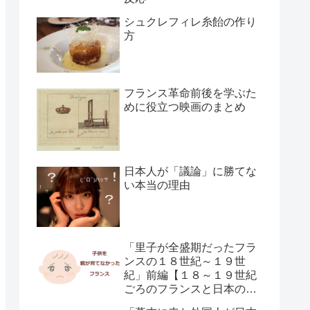
シュクレフィレ糸飴の作り
方
フランス革命前後を学ぶた
めに役立つ映画のまとめ
日本人が「議論」に勝てな
い本当の理由
「里子が全盛期だったフラ
ンスの１８世紀～１９世
紀」前編【１８～１９世紀
ごろのフランスと日本の子
供の育て方の違い】