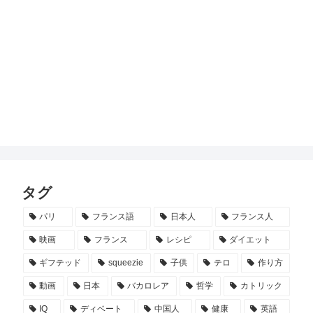
タグ
パリ
フランス語
日本人
フランス人
映画
フランス
レシピ
ダイエット
ギフテッド
squeezie
子供
テロ
作り方
動画
日本
バカロレア
哲学
カトリック
IQ
ディベート
中国人
健康
英語