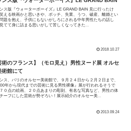
ランス版『ウォーターボーイズ』LE GRAND BAIN
ンス版『ウォーターボーイズ』LE GRAND BAIN 見に行ったけ
笑える映画かと思いきや、ボッチ、失業、うつ、破産、離婚とい
問題を抱え、子供にもないがしろにされる中年男性たちの話し
見てて身に詰まる思いがして苦しくなってきた...
2018.10.27
芸術のフランス】（モロ見え）男性ヌード展 オルセ
美術館にて
ンス、パリのオルセー美術館で、９月２４日から２月２日まで、
800年から現代までの芸術に見る男性裸像』展が行われるそうで
７０点の絵画、２０点あまりの彫刻、有名な写真など、男性の体
チーフにした芸術が勢ぞろい！展示紹介のオルセー美...
2013.09.24