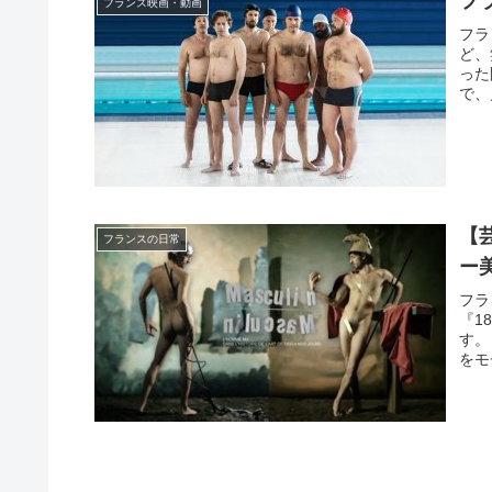
フ
フランス映画・動画
フラ
ど、
った
で、
【
フランスの日常
ー
フラ
『1
す。
をモ