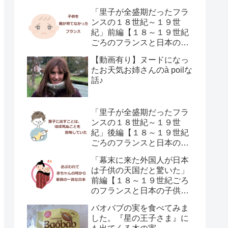
「里子が全盛期だったフラ
ンスの１８世紀～１９世
紀」前編【１８～１９世紀
ごろのフランスと日本の子
供の育て方の違い】
【動画有り】ヌードになっ
たお天気お姉さんのà poilな
話♪
「里子が全盛期だったフラ
ンスの１８世紀～１９世
紀」後編【１８～１９世紀
ごろのフランスと日本の子
供の育て方の違い】
「幕末に来た外国人が日本
は子供の天国だと驚いた」
前編【１８～１９世紀ごろ
のフランスと日本の子供の
育て方の違い】
バオバブの実を食べてみま
した。『星の王子さま』に