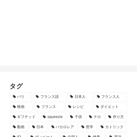
タグ
パリ
フランス語
日本人
フランス人
映画
フランス
レシピ
ダイエット
ギフテッド
squeezie
子供
テロ
作り方
動画
日本
バカロレア
哲学
カトリック