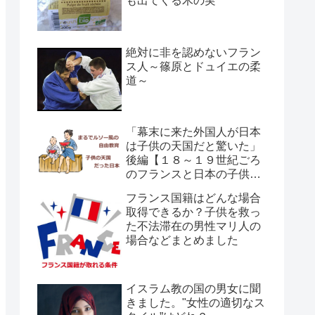
も出てくる木の実
絶対に非を認めないフラン
ス人～篠原とドュイエの柔
道～
「幕末に来た外国人が日本
は子供の天国だと驚いた」
後編【１８～１９世紀ごろ
のフランスと日本の子供の
育て方の違い】
フランス国籍はどんな場合
取得できるか？子供を救っ
た不法滞在の男性マリ人の
場合などまとめました
イスラム教の国の男女に聞
きました。"女性の適切なス