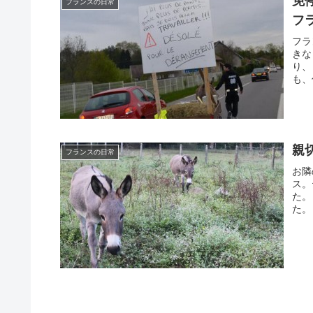
免
フランスの日常
フ
フラ
きな
り、
も、
親
フランスの日常
お隣
ス。
た。
た。