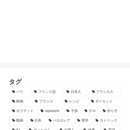
タグ
パリ
フランス語
日本人
フランス人
映画
フランス
レシピ
ダイエット
ギフテッド
squeezie
子供
テロ
作り方
動画
日本
バカロレア
哲学
カトリック