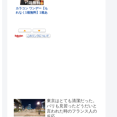
東京はとても清潔だった。
パリも見習ったどうだいと
言われた時のフランス人の
反応