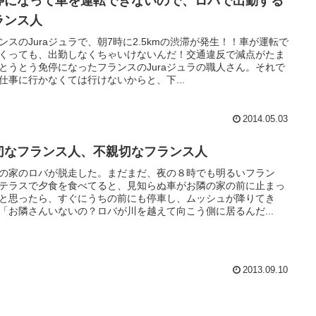
停になって車を運転できないので、ロバで出勤する
ランス人
ンスのJuraジュラで、朝7時に2.5kmの渋滞が発生！！車が運転で
くっても、出勤しなくちゃいけないんだ！交通違反で減点がたま
とうとう免停になったフランスのJuraジュラの職人さん。それで
仕事に行かなくては行けないからと、下...
2014.05.03
切なフランス人、不親切なフランス人
の家のロバが脱走した。まだまだ、夜の８時でも明るいフラン
テラスで夕食を食べてると、見知らぬ車がお隣の家の前に止まっ
と思ったら、すぐにうちの前にも停車し、ムッシュが降りてき
「お隣さんいないの？ロバが川を越えて向こう側に居るんだ...
2013.09.10