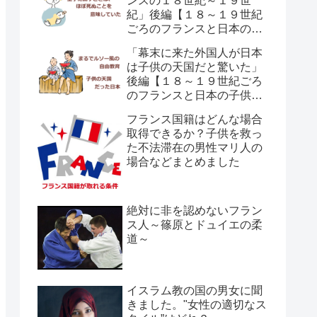
ンスの１８世紀～１９世
紀」後編【１８～１９世紀
ごろのフランスと日本の子
供の育て方の違い】
「幕末に来た外国人が日本
は子供の天国だと驚いた」
後編【１８～１９世紀ごろ
のフランスと日本の子供の
育て方の違い】
フランス国籍はどんな場合
取得できるか？子供を救っ
た不法滞在の男性マリ人の
場合などまとめました
絶対に非を認めないフラン
ス人～篠原とドュイエの柔
道～
イスラム教の国の男女に聞
きました。"女性の適切なス