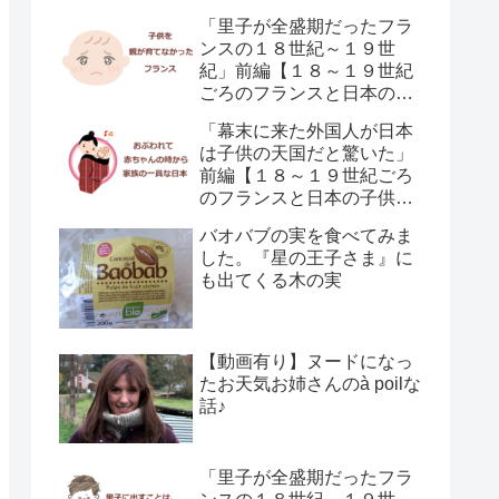
「里子が全盛期だったフラ
ンスの１８世紀～１９世
紀」前編【１８～１９世紀
ごろのフランスと日本の子
供の育て方の違い】
「幕末に来た外国人が日本
は子供の天国だと驚いた」
前編【１８～１９世紀ごろ
のフランスと日本の子供の
育て方の違い】
バオバブの実を食べてみま
した。『星の王子さま』に
も出てくる木の実
【動画有り】ヌードになっ
たお天気お姉さんのà poilな
話♪
「里子が全盛期だったフラ