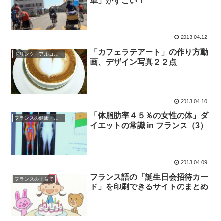
車」がすごい！
2013.04.12
「カフェラテアート」の作り方動
ドリンク・アルコール
画、デザイン写真２２点
2013.04.10
「体脂肪率４５％の女性の体」ダ
フランスの健康・医療
イエットの常識 in フランス（3）
2013.04.09
フランス語の「誕生日会招待カー
フランスの子育て
ド」を印刷できるサイトのまとめ