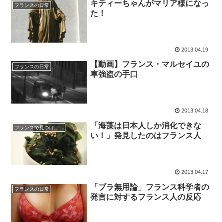
キティーちゃんがマリア様になっ
フランスの日常
た！
2013.04.19
【動画】フランス・マルセイユの
フランスの日常
車強盗の手口
2013.04.18
「海藻は日本人しか消化できな
フランスで見つけた日本
い！」発見したのはフランス人
2013.04.17
「ブラ無用論」フランス科学者の
フランスの日常
発言に対するフランス人の反応