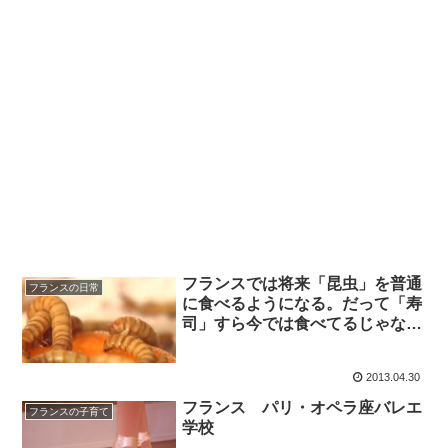
フランスでは将来「昆虫」を普通
フランスの日常
に食べるようになる。だって「寿
司」すら今では食べてるじゃない
か！←(￣ェ￣;) エッ?
2013.04.30
フランス パリ・オペラ座バレエ
フランスの子育て
学校