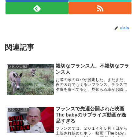
ulala
関連記事
親切なフランス人、不親切なフラ
フランスの日常
ンス人
お隣の家のロバが脱走した。まだまだ、
夜の８時でも明るいフランス。テラスで
夕食を食べてると、見知らぬ車がお隣の
家の前に止まった。と思ったら、すぐに
うちの前にも停車し、ムッシュが降りて
きた。「お隣さんいないの？ロバが川を
フランスで先週公開された映画
越えて向こう側に居るんだ...
フランスの日常
The babyのサプライズ動画が逸
品すぎる
フランスでは、２０１４年５月７日から
上映され始めたホラー映画「The baby」