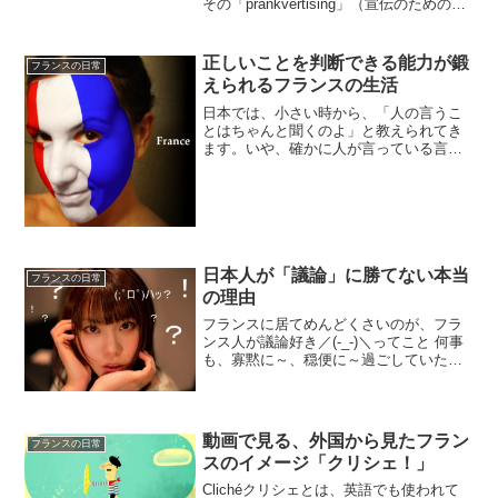
その「prankvertising」（宣伝のための冗
談）映像が逸品すぎる・・・The babyの
サプライズ動画他の国ではもう上映され
ているとこもあって、もう見た...
正しいことを判断できる能力が鍛
フランスの日常
えられるフランスの生活
日本では、小さい時から、「人の言うこ
とはちゃんと聞くのよ」と教えられてき
ます。いや、確かに人が言っている言葉
は聞くべきだと思いますが、それを信用
するかしないかは、また別な話。お店で
店員さんが親切なのは、日本のお話。フ
ランスに来れば、その態度...
日本人が「議論」に勝てない本当
フランスの日常
の理由
フランスに居てめんどくさいのが、フラ
ンス人が議論好き／(-_-)＼ってこと 何事
も、寡黙に～、穏便に～過ごしていたい
日本人にとっては、悩みの種になりかね
ません。でも、フランスに住む限り避け
きれない「議論」の輪どうすればいいん
だ～～ ヽ( ﾟ...
動画で見る、外国から見たフラン
フランスの日常
スのイメージ「クリシェ！」
Clichéクリシェとは、英語でも使われて