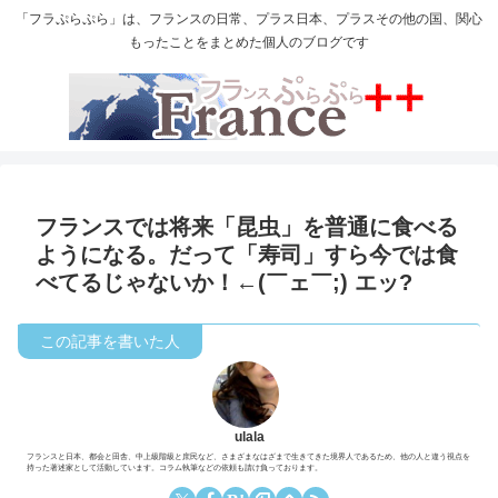
「フラぷらぷら」は、フランスの日常、プラス日本、プラスその他の国、関心
もったことをまとめた個人のブログです
フランスでは将来「昆虫」を普通に食べる
ようになる。だって「寿司」すら今では食
べてるじゃないか！←(￣ェ￣;) エッ?
ulala
フランスと日本、都会と田舎、中上級階級と庶民など、さまざまなはざまで生きてきた境界人であるため、他の人と違う視点を
持った著述家として活動しています。コラム執筆などの依頼も請け負っております。