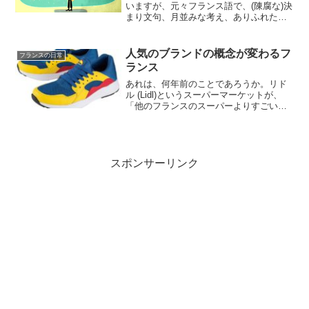
いますが、元々フランス語で、(陳腐な)決
まり文句、月並みな考え、ありふれたも
のなど、いわゆる「ステレオタイプ」と
いう意味です♪外国人（主に英語圏）が、
フランスに持っているイメージを短編の
人気のブランドの概念が変わるフ
フランスの日常
アニメにした...
ランス
あれは、何年前のことであろうか。リド
ル (Lidl)というスーパーマーケットが、
「他のフランスのスーパーよりすごい良
い！」と言った時、私よりフランス滞在
期間が長い日本人女性がこう言った。
「あそこの食べ物食べると食中毒になる
のよ。あんな低レベ...
スポンサーリンク