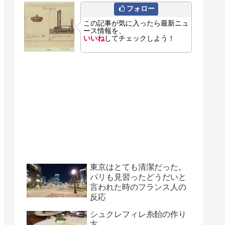
フォロー
この記事が気に入ったら最新ニュ
ース情報を、
いいね
してチェックしよう！
東京はとても清潔だった。
パリも見習ったどうだいと
言われた時のフランス人の
反応
シュクレフィレ糸飴の作り
方