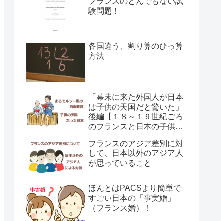
フランスのとんでもない試
験問題！
各国違う、割り算のひっ算
方法
「幕末に来た外国人が日本
は子供の天国だと驚いた」
後編【１８～１９世紀ごろ
のフランスと日本の子供の
育て方の違い】
フランスのアジア差別に対
して、日本以外のアジア人
が思っていること
ほんとはPACSより簡単で
すごい日本の「事実婚」
（フランス婚）！