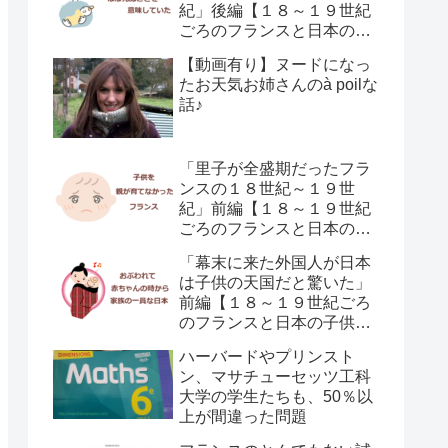
紀」後編【１８～１９世紀
ごろのフランスと日本の子
供の育て方の違い】
【動画有り】ヌードになっ
たお天気お姉さんのà poilな
話♪
「里子が全盛期だったフラ
ンスの１８世紀～１９世
紀」前編【１８～１９世紀
ごろのフランスと日本の子
供の育て方の違い】
「幕末に来た外国人が日本
は子供の天国だと驚いた」
前編【１８～１９世紀ごろ
のフランスと日本の子供の
育て方の違い】
ハーバードやプリンスト
ン、マサチューセッツ工科
大学の学生たちも、50％以
上が間違った問題