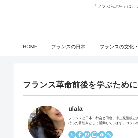
「フラぷらぷら」は、
HOME
フランスの日常
フランスの文化
フランス革命前後を学ぶために
ulala
フランスと日本、都会と田舎、中上級階級と
持った著述家として活動しています。コラム