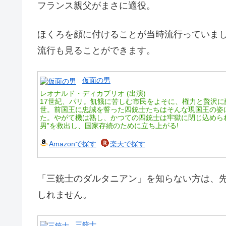
フランス親父がまさに適役。
ほくろを顔に付けることが当時流行っていま
流行も見ることができます。
仮面の男
レオナルド・ディカプリオ (出演)
17世紀、パリ。飢餓に苦しむ市民をよそに、権力と贅沢に
世。前国王に忠誠を誓った四銃士たちはそんな現国王の姿
た。やがて機は熟し、かつての四銃士は牢獄に閉じ込めら
男”を救出し、国家存続のために立ち上がる!
Amazonで探す
楽天で探す
「三銃士のダルタニアン」を知らない方は、
しれません。
三銃士