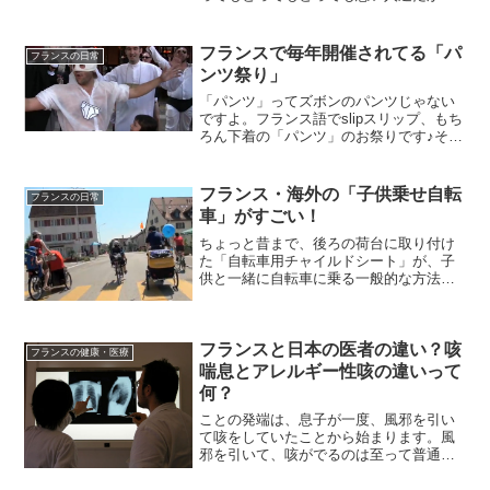
だよ。フランスのテレビCanal+のLe Petit
Journ...
フランスで毎年開催されてる「パ
フランスの日常
ンツ祭り」
「パンツ」ってズボンのパンツじゃない
ですよ。フランス語でslipスリップ、もち
ろん下着の「パンツ」のお祭りです♪そん
な、奇抜なお祭りが、６月２０日金曜
日、フランスのアキテーヌ地方、ドルド
ーニュ県にある都市、Périgueuxペリグー
フランス・海外の「子供乗せ自転
フランスの日常
で開催さ...
車」がすごい！
ちょっと昔まで、後ろの荷台に取り付け
た「自転車用チャイルドシート」が、子
供と一緒に自転車に乗る一般的な方法で
したが、最近日本でもすでにチャイルド
シートがインテグレートされている「子
供乗せ自転車」が増えて来ました。日本
では、子供を連れて自転車...
フランスと日本の医者の違い？咳
フランスの健康・医療
喘息とアレルギー性咳の違いって
何？
ことの発端は、息子が一度、風邪を引い
て咳をしていたことから始まります。風
邪を引いて、咳がでるのは至って普通。
が、しかし、そこで終わらないから多少
心配になった。なんと２ヶ月経っても咳