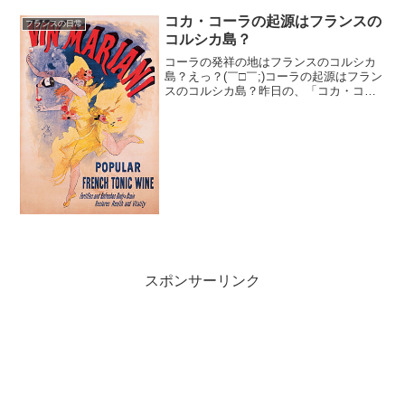
が止まらないのだそこで、一般医に行く
コカ・コーラの起源はフランスの
フランスの日常
ことに。「咳が続いている...
コルシカ島？
コーラの発祥の地はフランスのコルシカ
島？えっ？(￣□￣;)コーラの起源はフラン
スのコルシカ島？昨日の、「コカ・コー
ラのラベルに「名前」が載ってる♪」を書
いてる時に、「コーラの発祥の地はフラ
ンスのコルシカ島」と説明している動画
を発見しました。...
スポンサーリンク