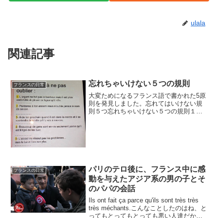
ulala
関連記事
忘れちゃいけない５つの規則
フランスの日常
大変ためになるフランス語で書かれた5原
則を発見しました。忘れてはいけない規
則５つ忘れちゃいけない５つの規則１・
お金は幸せにしてくれません。でも、ジ
ャガーで泣く方が自転車より快適1.
L'argent ne fait pas le bonhe...
パリのテロ後に、フランス中に感
フランスの日常
動を与えたアジア系の男の子とそ
のパパの会話
Ils ont fait ça parce qu'ils sont très très
très méchants.こんなことしたのはね、と
ってもとってもとっても悪い人達だから