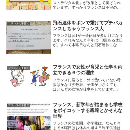
ス・デジタル化」が政策として掲げられ
ています。すっかりフランスは不況の波
が吹き荒れていて、失業率も上がり、支
持率も低いオランド大統領ですが、デジ
タル技術の振興と活用はオランド政権以
飛石連休をポンで繋げてプチバカ
フランスの子育て
前から開発してきた下地も...
ンスしちゃうフランス人
フランスは5月が一番休日が多い月になり
ます。それもなんと今年は、3回ある休日
が、すべて木曜日なんと飛石連休になっ
ているのです！ちょっとしたバカンスに
するためにポンするわ♪フランス語で、飛
び石連休の間の平日も休んで連休にする
ことを「faire...
フランスで女性が育児と仕事を両
フランスの子育て
立できる６つの理由
フランスに居ると、外で働いていない母
親はかなり少数派。子供が小さくても、
ほとんどの女性が仕事をしています。統
計によると、子育て期間にもあてはまる
２５才以上、４９才以下の女性の、なん
と８０．７％が働いているとのこと。息
フランス、新学年が始まるも学校
フランスの子育て
子のクラスの生徒は２５人...
をボイコットする親達とかそんな
世界
フランスの幼稚園、小学校は、なんと今
まで水曜日はお休みの週４日制子供達は