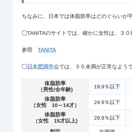
ちなみに、日本では体脂肪率はどのぐらいが
◯TANITAのサイトでは、確かに女性は、３
参照
TANITA
◯
日本肥満学会
では、３０未満が正常なよう
体脂肪率
19.9％以下
（男性/全年齢)
体脂肪率
24.9％以下
（女性 10～14才）
体脂肪率
29.9％以下
（女性 15才以上)
判定