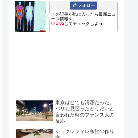
フォロー
この記事が気に入ったら最新ニュ
ース情報を、
いいね
してチェックしよう！
東京はとても清潔だった。
パリも見習ったどうだいと
言われた時のフランス人の
反応
シュクレフィレ糸飴の作り
方