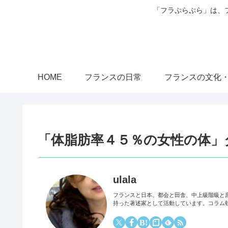
「フラぷらぷら」は、
HOME
フランスの日常
フランスの文化
「体脂肪率４５％の女性の体」ダ
ulala
フランスと日本、都会と田舎、中上級階級と
持った著述家として活動しています。コラム