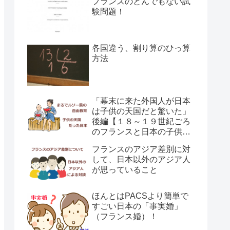
フランスのとんでもない試
験問題！
各国違う、割り算のひっ算
方法
「幕末に来た外国人が日本
は子供の天国だと驚いた」
後編【１８～１９世紀ごろ
のフランスと日本の子供の
育て方の違い】
フランスのアジア差別に対
して、日本以外のアジア人
が思っていること
ほんとはPACSより簡単で
すごい日本の「事実婚」
（フランス婚）！