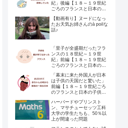
紀」後編【１８～１９世紀
ごろのフランスと日本の子
供の育て方の違い】
【動画有り】ヌードになっ
たお天気お姉さんのà poilな
話♪
「里子が全盛期だったフラ
ンスの１８世紀～１９世
紀」前編【１８～１９世紀
ごろのフランスと日本の子
供の育て方の違い】
「幕末に来た外国人が日本
は子供の天国だと驚いた」
前編【１８～１９世紀ごろ
のフランスと日本の子供の
育て方の違い】
ハーバードやプリンスト
ン、マサチューセッツ工科
大学の学生たちも、50％以
上が間違った問題