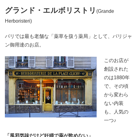
グランド・エルボリストリ
(Grande
Herboristeri)
パリでは最も老舗な「薬草を扱う薬局」として、パリジャ
ン御用達のお店。
このお店が
創設された
のは1880年
で、その頃
から変わら
ない内装
も、人気の
一つ♪
「風邪気味だけど妊婦で薬が飲めない」