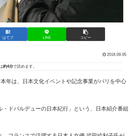
はてブ
LINE
コピー
2018.09.05
は
約4分
で読めます。
たる本年は、日本文化イベントや記念事業がパリを中心
ル・ドパルデューの日本紀行」という、日本紹介番組
と、フランスで活躍する日本人女優 武田絵利子氏が