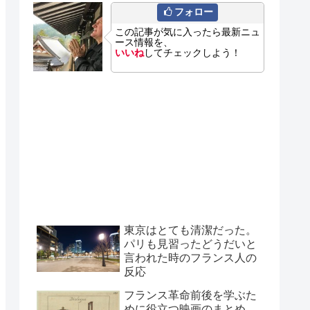
フォロー
この記事が気に入ったら最新ニュ
ース情報を、
いいね
してチェックしよう！
東京はとても清潔だった。
パリも見習ったどうだいと
言われた時のフランス人の
反応
フランス革命前後を学ぶた
めに役立つ映画のまとめ