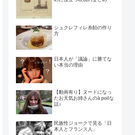
シュクレフィレ糸飴の作り
方
日本人が「議論」に勝てな
い本当の理由
【動画有り】ヌードになっ
たお天気お姉さんのà poilな
話♪
民族性ジョークで見る「日
本人とフランス人」