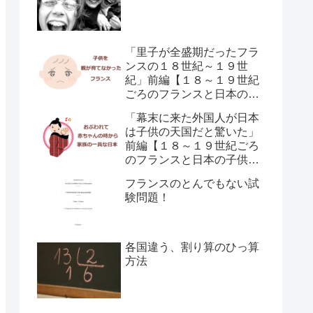
「里子が全盛期だったフラ
ンスの１８世紀～１９世
紀」前編【１８～１９世紀
ごろのフランスと日本の子
供の育て方の違い】
「幕末に来た外国人が日本
は子供の天国だと驚いた」
前編【１８～１９世紀ごろ
のフランスと日本の子供の
育て方の違い】
フランスのとんでもない試
験問題！
各国違う、割り算のひっ算
方法