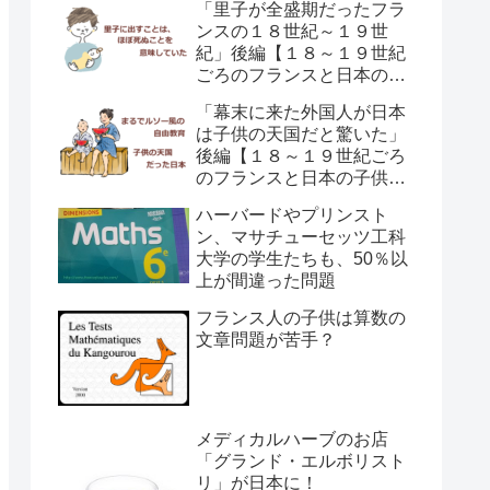
「里子が全盛期だったフラ
ンスの１８世紀～１９世
紀」後編【１８～１９世紀
ごろのフランスと日本の子
供の育て方の違い】
「幕末に来た外国人が日本
は子供の天国だと驚いた」
後編【１８～１９世紀ごろ
のフランスと日本の子供の
育て方の違い】
ハーバードやプリンスト
ン、マサチューセッツ工科
大学の学生たちも、50％以
上が間違った問題
フランス人の子供は算数の
文章問題が苦手？
メディカルハーブのお店
「グランド・エルボリスト
リ」が日本に！