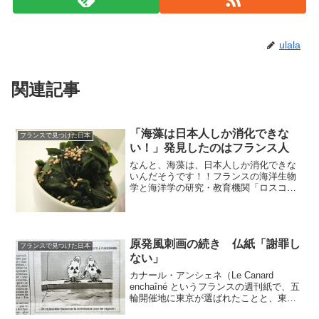
ulala
関連記事
「海藻は日本人しか消化できな
フランスで見つけた日本
い！」発見したのはフランス人
なんと、海藻は、日本人しか消化できな
いんだそうです！！フランスの海洋生物
学と海洋学の研究・教育機関「ロスコフ
生物学研究所Station Biologique de
Roscoff」の研究チームが発見し、２０１
０年の英科学誌ネイチャー（Nat...
原発風刺画の続き 仏紙「謝罪し
フランスで見つけた日本
ない」
カナール・アンシェネ（Le Canard
enchaîné というフランスの週刊紙で、五
輪開催地に東京が選ばれたことと、東京
電力福島第１原発での汚染水漏れを関連