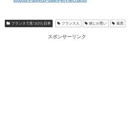
toujours-affreux-sales-et-mechants
フランスで見つけた日本
フランス人
感じが悪い
最悪
スポンサーリンク