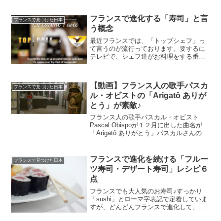
づけ、腕や脚が３本ある力士などを描い
た風刺画が掲載されましたが、今回はそ
の続きと...
フランスで進化する「寿司」と言
フランスで見つけた日本
う概念
最近フランスでは、「トップシェフ」っ
て言うのが流行っております。要するに
テレビで、シェフ達がお料理をする番組
なのですが、お料理番組が少なかったフ
ランス。なかなか人気の番組となってお
ります。スーパーでも「トップシェフ」
【動画】フランス人の歌手パスカ
イベントと称して、お料理...
フランスで見つけた日本
ル・オビストの「Arigatô ありが
とう」が素敵♪
フランス人の歌手パスカル・オビスト
Pascal Obispoが１２月に出した曲名が
「Arigatô ありがとう」パスカルさんの友
達の奥さんが、亡くなる直前に「ありが
とう」と言い残したと言う話を聞いて、
インスピレーションを得た曲だそうで
フランスで進化を続ける「フルー
フランスで見つけた日本
す。ビ...
ツ寿司・デザート寿司」レシピ６
点
フランスでも大人気のお寿司♪すっかり
「sushi」とローマ字表記で定着していま
すが、どんどんフランスで進化して、寿
司はデザートにも食べるようになりまし