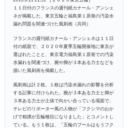
１１日付のフランスの週刊紙カナール・アンシェ
ネが掲載した、東京五輪と福島第１原発の汚染水
漏れ問題を関連づけた風刺画（共同）
フランスの週刊紙カナール・アンシェネは１１日
付の紙面で、２０２０年夏季五輪開催地に東京が
選ばれたことと、東京電力福島第１原発での汚染
水漏れを関連づけ、腕や脚が３本ある力士などを
描いた風刺画を掲載した。
風刺画は計２枚。１枚は汚染水漏れの影響を分析
する記事に付けられた。腕が３本ある力士と脚が
３本ある力士が土俵で向かい合っている場面で、
テレビのリポーター風の人物が「フクシマのおか
げで相撲が五輪種目になりました」とコメントし
ている。もう１枚は、「五輪のプールはもうフク