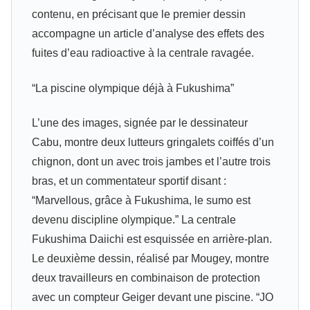
contenu, en précisant que le premier dessin
accompagne un article d’analyse des effets des
fuites d’eau radioactive à la centrale ravagée.
“La piscine olympique déjà à Fukushima”
L’une des images, signée par le dessinateur
Cabu, montre deux lutteurs gringalets coiffés d’un
chignon, dont un avec trois jambes et l’autre trois
bras, et un commentateur sportif disant :
“Marvellous, grâce à Fukushima, le sumo est
devenu discipline olympique.” La centrale
Fukushima Daiichi est esquissée en arrière-plan.
Le deuxième dessin, réalisé par Mougey, montre
deux travailleurs en combinaison de protection
avec un compteur Geiger devant une piscine. “JO