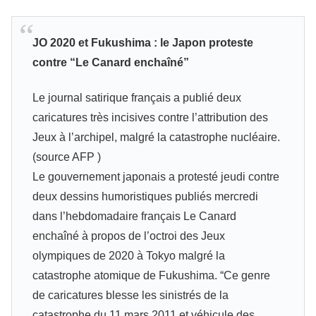
JO 2020 et Fukushima : le Japon proteste
contre “Le Canard enchaîné”
Le journal satirique français a publié deux
caricatures très incisives contre l’attribution des
Jeux à l’archipel, malgré la catastrophe nucléaire.
(source AFP )
Le gouvernement japonais a protesté jeudi contre
deux dessins humoristiques publiés mercredi
dans l’hebdomadaire français Le Canard
enchaîné à propos de l’octroi des Jeux
olympiques de 2020 à Tokyo malgré la
catastrophe atomique de Fukushima. “Ce genre
de caricatures blesse les sinistrés de la
catastrophe du 11 mars 2011 et véhicule des