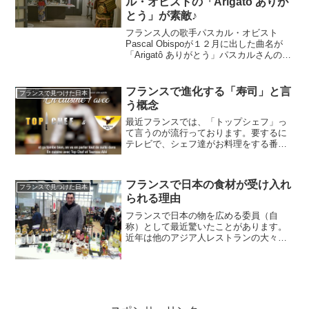
ル・オビストの「Arigatô ありが
とう」が素敵♪
フランス人の歌手パスカル・オビスト
Pascal Obispoが１２月に出した曲名が
「Arigatô ありがとう」パスカルさんの友
達の奥さんが、亡くなる直前に「ありが
とう」と言い残したと言う話を聞いて、
インスピレーションを得た曲だそうで
フランスで進化する「寿司」と言
フランスで見つけた日本
す。ビ...
う概念
最近フランスでは、「トップシェフ」っ
て言うのが流行っております。要するに
テレビで、シェフ達がお料理をする番組
なのですが、お料理番組が少なかったフ
ランス。なかなか人気の番組となってお
ります。スーパーでも「トップシェフ」
フランスで日本の食材が受け入れ
イベントと称して、お料理...
フランスで見つけた日本
られる理由
フランスで日本の物を広める委員（自
称）として最近驚いたことがあります。
近年は他のアジア人レストランの大々的
な活動により、すっかりフランスでは寿
司や焼き鳥が定着したし、ラーメンやお
にぎり、抹茶なども少しづつではあるが
フランス人が食べ始めるよう...