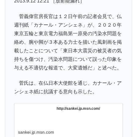
2013.9.12 12:21 ［放射能漏れ］
菅義偉官房長官は１２日午前の記者会見で、仏
週刊紙「カナール・アンシェネ」が、２０２０年
東京五輪と東京電力福島第一原発の汚染水問題を
絡め、腕や脚が３本ある力士を描いた風刺画を掲
載したことについて「東日本大震災の被災者の気
持ちを傷つけ、汚染水問題について誤った印象を
与える不適切な報道で、大変遺憾だ」と述べた。
菅氏は、在仏日本大使館を通じ、カナール・ア
ンシェネ紙に抗議する意向も示した。
http://sankei.jp.msn.com/
sankei.jp.msn.com