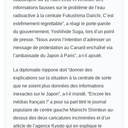
informations fausses sur le problème de l’eau
radioactive à la centrale Fukushima Daiichi. C’est
extrêmement regrettable”, a réagi le porte-parole
du gouvernement, Yoshihide Suga, lors d’un point
de presse. “Nous avons l’intention d’adresser un
message de protestation au Canard enchaîné via
l’ambassade du Japon à Paris”, a-t-il ajouté.
La diplomatie nippone doit “donner des
explications sur la situation à la centrale de sorte
que ne soient plus données des informations
inexactes sur le Japon”, a-t-il insisté. “Encore les
médias français !” a pour sa part titré le journal
populaire de centre gauche Mainichi Shimbun au-
dessus des deux caricatures incriminées et d’un
article de l’agence Kyodo qui en explique le