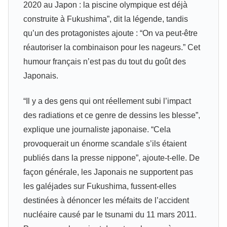
2020 au Japon : la piscine olympique est déjà
construite à Fukushima”, dit la légende, tandis
qu’un des protagonistes ajoute : “On va peut-être
réautoriser la combinaison pour les nageurs.” Cet
humour français n’est pas du tout du goût des
Japonais.
“Il y a des gens qui ont réellement subi l’impact
des radiations et ce genre de dessins les blesse”,
explique une journaliste japonaise. “Cela
provoquerait un énorme scandale s’ils étaient
publiés dans la presse nippone”, ajoute-t-elle. De
façon générale, les Japonais ne supportent pas
les galéjades sur Fukushima, fussent-elles
destinées à dénoncer les méfaits de l’accident
nucléaire causé par le tsunami du 11 mars 2011.