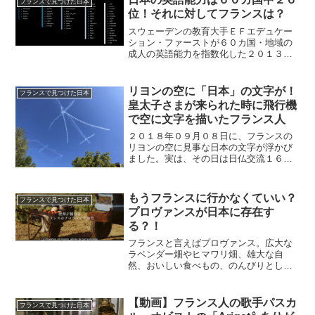
フランスで見つけた日本
位！それに対してフランスは？
スウェーデンの教育大手ＥＦエデュケー
ション・ファーストが６０カ国・地域の
成人の英語能力を指数化した２０１３年
版のＥＦ英語能力指数で日本 ２６位
（英語能力標準的）フランス ３５位
（英語能力、標準よりやや低い）とでて
リヨンの空に「日本」の文字が！
フランスで見つけた日本
いました！すごい低下したフラ...
皇太子さまが来られた時に飛行機
で空に文字を描いたフランス人
２０１８年０９月０８日に、フランスの
リヨンの空に見事な日本の文字が浮かび
ました。実は、その日は日仏交流１６０
周年を迎えるフランスを公式訪問されて
いた皇太子さまが、最初の地リヨンに訪
れた日。フランスが歓迎の意を込めて空
もうフランスに行かなくていい？
フランスで見つけた日本
に飛行機で「日本」の文字...
プロヴァンスが日本に存在す
る？！
フランスと言えばプロヴァンス。広大な
ラベンダー畑やヒマワリ畑、雄大な自
然、おいしい食べもの、のんびりとした
暮らし、そして、美しい景色。フランス
でも南仏は、特に大人気で、多くの観光
客であふれていて、一度は訪れてみたい
【動画】フランス人の歌手パスカ
フランスで見つけた日本
憧れの場所。でも、、日本か...