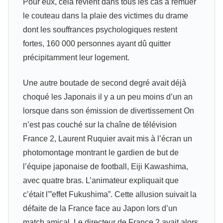
Pour eux, cela revient dans tous les cas à remuer
le couteau dans la plaie des victimes du drame
dont les souffrances psychologiques restent
fortes, 160 000 personnes ayant dû quitter
précipitamment leur logement.
Une autre boutade de second degré avait déjà
choqué les Japonais il y a un peu moins d’un an
lorsque dans son émission de divertissement On
n’est pas couché sur la chaîne de télévision
France 2, Laurent Ruquier avait mis à l’écran un
photomontage montrant le gardien de but de
l’équipe japonaise de football, Eiji Kawashima,
avec quatre bras. L’animateur expliquait que
c’était l'”effet Fukushima”. Cette allusion suivait la
défaite de la France face au Japon lors d’un
match amical. Le directeur de France 2 avait alors