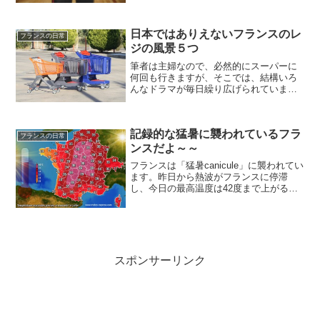
日本ではありえないフランスのレ
フランスの日常
ジの風景５つ
筆者は主婦なので、必然的にスーパーに
何回も行きますが、そこでは、結構いろ
んなドラマが毎日繰り広げられていま
す。そんな、日常で本当に起こった日本
ではありえないフランスのレジの風景を
まとめてみました♪サンドイッチの空き箱
記録的な猛暑に襲われているフラ
レジに並んでいたら、ul...
フランスの日常
ンスだよ～～
フランスは「猛暑canicule」に襲われてい
ます。昨日から熱波がフランスに停滞
し、今日の最高温度は42度まで上がると
の予想まででていました。結果的には、
39.7度ぐらいが最高温度だったのです
が、それでも2003年の猛暑の記録を打ち
破る最高...
スポンサーリンク