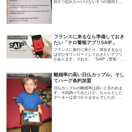
則５つ忘れちゃいけない５つの規則１・
お金は幸せにしてくれません。でも、ジ
ャガーで泣く方が自転車より快適1.
L'argent ne fait pas le bonhe...
フランスに来るなら準備しておき
フランスの日常
たい「テロ警報アプリSAIP」
フランスに旅行に来たり、滞在するなら
ばぜひダウンロードしておきたいアプリ
があります。それが、「SAIP（警報・情
報通知システム)」テロや、地震や津波な
どの自然災害、または原子力施設や化学
プラントの事故が近くで起こったら、警
離婚率の高い日仏カップル。そし
フランスの日常
告してくれるアプリ...
てハーグ条約加盟
日仏カップルの離婚率は高いと言われま
す。今回調べてみたけど、ちゃんとした
データーは見つかりませんでしたが、参
考になりそうなものがこれ。在仏日本大
使館にて受理された婚姻・離婚件数
(2008年)婚姻届受理数 ２２９件離婚届
け受理数 ３６件これ...