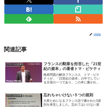
ulala
関連記事
フランスの勲章を拒否した「21世
フランスの日常
紀の資本」の著者トマ・ピケティ
格差問題の解決フランス人 トマ・ピケ
ティが、「21世紀の資本」の中でしてい
る主張の一つであり、この本に書かれて
いる内容は、あらゆる議論を大変革させ
つつあると言います。2014年は経済書と
しては異例の大ヒットを飛ばし、日本で
忘れちゃいけない５つの規則
フランスの日常
も12月にみすず書...
大変ためになるフランス語で書かれた5原
則を発見しました。忘れてはいけない規