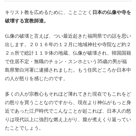
キリスト教を広めるために、ことごとく
日本の仏像や寺を
破壊する宣教師達。
仏像の破壊と言えば、つい最近起きた福岡県での話を思い
出します。２０１６年の１２月に地域神社や寺院など約２
２ヵ所で総計１１９体の地蔵、仏像が破壊され、韓国国籍
で住居不定・無職のチョン・スンホという35歳の男が福
島県警白河署に逮捕されました。もう住民どころか日本中
の人が怒りを感じたのです。
多くの人が宗教心もそれほど薄れてきた現在でもこれをど
の怒りを買うことなのですから、現在より神仏がもっと身
近であった江戸時代でこんなことが起これば、日本人の怒
りは現代以上に強烈な燃え上がり、腹が煮えくり返ってい
たことでしょう。