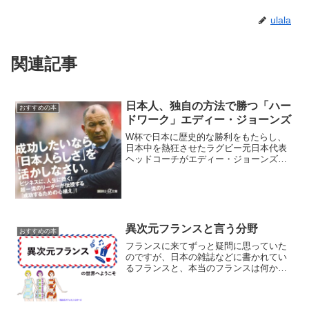
ulala
関連記事
日本人、独自の方法で勝つ「ハー
おすすめの本
ドワーク」エディー・ジョーンズ
W杯で日本に歴史的な勝利をもたらし、
日本中を熱狂させたラグビー元日本代表
ヘッドコーチがエディー・ジョーンズ２
０年以上、ワールドカップで１勝もして
いなかった日本のラグビーチームを、２
０１５年９月１９日に行われたラグビー
ワールドカップ・イングラ...
異次元フランスと言う分野
おすすめの本
フランスに来てずっと疑問に思っていた
のですが、日本の雑誌などに書かれてい
るフランスと、本当のフランスは何か違
うんです。長年住んで分かってきたこと
は「フランスに関してはなんでも美化す
るのが普通と言う風潮がある」こと。 昔