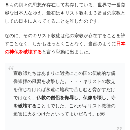
５
もの別々の思想が存在して共存している、世界で一番寛
容な日本人なゆえ、最初はキリスト教も１３番目の宗教と
しての日本に入ってくることを許したのです。
なのに、そのキリスト教徒は他の宗教が存在することを許
すことなく、しかもほっとくことなく、当然のように
日本
の神仏を破壊する
と言う挙動に出ました。
宣教師たちはあまりに過激にこの国の伝統的な偶
像崇拝の風習を攻撃した。・・・キリストの教え
を信じなければ永遠に地獄で苦しむと脅かすだけ
ではなく、
仏教の僧侶を侮辱し、仏像を壊し、寺
を破壊する
ことまでした。これがキリスト教徒の
迫害に火をつけたといってよいだろう。p56