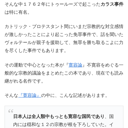
そんな中１７６２年にトゥールーズで起こった
カラス事件
は特に有名。
カトリック・プロテスタント間にいまだ宗教的な対立感情
が激しかったことにより起こった免罪事件で、話を聞いた
ヴォルテールが親子を援助して、無罪を勝ち取るこよに力
を尽くした事件でもあります。
その運動で中心となった本が『
寛容論
』不寛容をめぐる一
般的な宗教的議論をまとめたこの本であり、現在でも読み
継がれる名作です。
そんな
『寛容論』
の中に、こんな記述があります。
日本人は全人類中もっとも寛容な国民であり
、国
内には穏和な１２の宗教が根を下ろしていた。イ