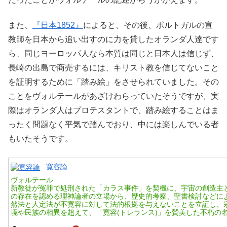
また、
『日本1852』
によると、その後、ポルトガルの宣
教師を日本から追い出すのに力を貸したオランダ人達です
ら、同じヨーロッパ人なら本質は同じと日本人は信じず、
長崎の出島で商売するには、キリスト教を信じてないこと
を証明するために「踏み絵」をさせられていました。その
ことをヴォルテールがあざけわらっていたそうですが、実
際はオランダ人はプロテスタントで、踏み絵することはま
ったく問題なく平気で踏んでおり、中には楽しんでいる者
もいたそうです。
寛容論
ヴォルテール
新教徒が冤罪で処刑された「カラス事件」を契機に、宇宙の創造主
の存在を認める理神論者の立場から、歴史的考察、聖書検討などに
然法と人定法が不寛容に対して法的根拠を与えないことを立証し、
境や民族の相異を超えて、「寛容(トレランス)」を賛美した不朽の