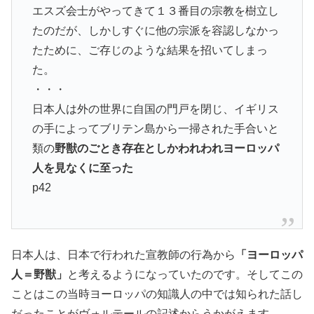
エスズ会士がやってきて１３番目の宗教を樹立し
たのだが、しかしすぐに他の宗派を容認しなかっ
たために、ご存じのような結果を招いてしまっ
た。
・・・
日本人は外の世界に自国の門戸を閉じ、イギリス
の手によってブリテン島から一掃された手合いと
類の
野獣のごとき存在としかわれわれヨーロッパ
人を見なくに至った
p42
日本人は、日本で行われた宣教師の行為から
「ヨーロッパ
人＝野獣」
と考えるようになっていたのです。そしてこの
ことはこの当時ヨーロッパの知識人の中では知られた話し
だったことがヴォルテールの記述からうかがえます。