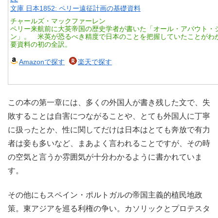
文庫 日本1852: ペリー遠征計画の基礎資料
チャールズ・マックファーレン
ペリー来航前に大英帝国の歴史学者が書いた「オール・アバウト・
ン」。 米英が恐るべき精度で日本のことを把握していたことがわ
要資料の初の全訳。
Amazonで探す
楽天で探す
この本の第一章には、多くの外国人が書き残した文で、失
敗することは自害につながることや、とても外国人に丁寧
に扱ったとか、性に関してだけは日本はとても奔放で有力
者は妾も多いなど、まあよく言われることですが、その時
の空気と言うか雰囲気が十分わかるように書かれていま
す。
その他にもスペイン・ポルトガルの帝国主義的植民地政
策。東アジアを巡る利権の争い。カソリックとプロテスタ