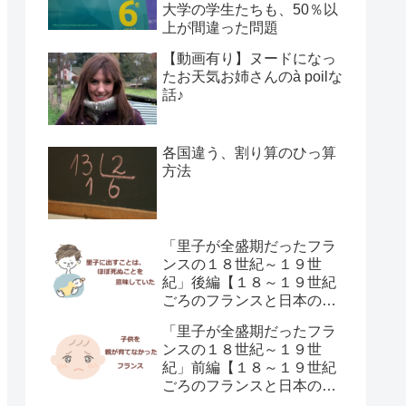
大学の学生たちも、50％以
上が間違った問題
【動画有り】ヌードになっ
たお天気お姉さんのà poilな
話♪
各国違う、割り算のひっ算
方法
「里子が全盛期だったフラ
ンスの１８世紀～１９世
紀」後編【１８～１９世紀
ごろのフランスと日本の子
供の育て方の違い】
「里子が全盛期だったフラ
ンスの１８世紀～１９世
紀」前編【１８～１９世紀
ごろのフランスと日本の子
供の育て方の違い】