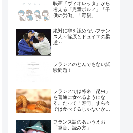
映画『ヴィオレッタ』から
考える「児童ポルノ」「子
供の労働」「毒親」
絶対に非を認めないフラン
ス人～篠原とドュイエの柔
道～
フランスのとんでもない試
験問題！
フランスでは将来「昆虫」
を普通に食べるようにな
る。だって「寿司」すら今
では食べてるじゃないか！
←(￣ェ￣;) エッ?
フランス語のあいうえお
「発音、読み方」