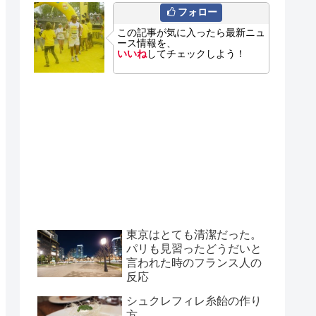
フォロー
この記事が気に入ったら最新ニュ
ース情報を、
いいね
してチェックしよう！
東京はとても清潔だった。
パリも見習ったどうだいと
言われた時のフランス人の
反応
シュクレフィレ糸飴の作り
方