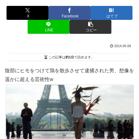
X
Facebook
はてブ
LINE
コピー
2014.05.09
この記事は
約1分
で読めます。
陰部にヒモをつけて鶏を散歩させて逮捕された男、想像を
遥かに超える芸術性w