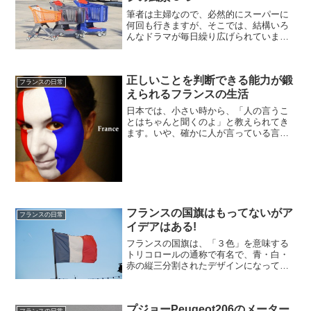
筆者は主婦なので、必然的にスーパーに
何回も行きますが、そこでは、結構いろ
んなドラマが毎日繰り広げられていま
す。そんな、日常で本当に起こった日本
ではありえないフランスのレジの風景を
まとめてみました♪サンドイッチの空き箱
正しいことを判断できる能力が鍛
レジに並んでいたら、ul...
フランスの日常
えられるフランスの生活
日本では、小さい時から、「人の言うこ
とはちゃんと聞くのよ」と教えられてき
ます。いや、確かに人が言っている言葉
は聞くべきだと思いますが、それを信用
するかしないかは、また別な話。お店で
店員さんが親切なのは、日本のお話。フ
ランスに来れば、その態度...
フランスの国旗はもってないがア
フランスの日常
イデアはある!
フランスの国旗は、「３色」を意味する
トリコロールの通称で有名で、青・白・
赤の縦三分割されたデザインになってい
ます。この国旗の色は「自由・平等・博
愛」を意味しており、世界各国の国旗に
もっとも大きな影響を与えた旗ともいわ
プジョーPeugeot206のメーター
れているのです。オランド...