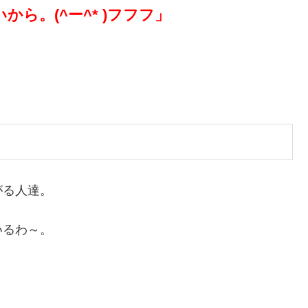
ら。(^ー^* )フフフ」
がる人達。
いるわ～。