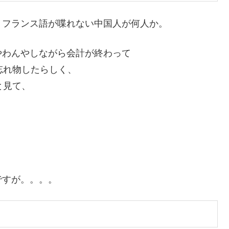
くフランス語が喋れない中国人が何人か。
やわんやしながら会計が終わって
か忘れ物したらしく、
と見て、
ですが。。。。