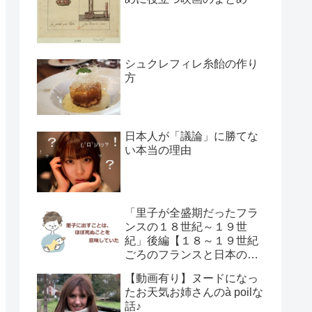
シュクレフィレ糸飴の作り
方
日本人が「議論」に勝てな
い本当の理由
「里子が全盛期だったフラ
ンスの１８世紀～１９世
紀」後編【１８～１９世紀
ごろのフランスと日本の子
供の育て方の違い】
【動画有り】ヌードになっ
たお天気お姉さんのà poilな
話♪