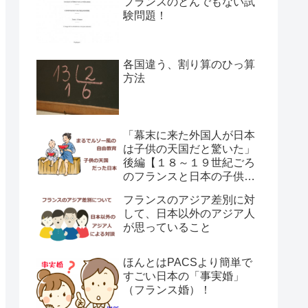
フランスのとんでもない試
験問題！
各国違う、割り算のひっ算
方法
「幕末に来た外国人が日本
は子供の天国だと驚いた」
後編【１８～１９世紀ごろ
のフランスと日本の子供の
育て方の違い】
フランスのアジア差別に対
して、日本以外のアジア人
が思っていること
ほんとはPACSより簡単で
すごい日本の「事実婚」
（フランス婚）！