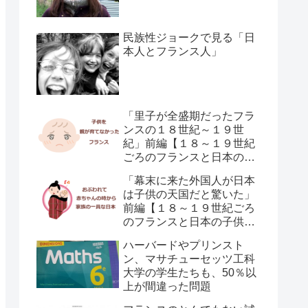
民族性ジョークで見る「日
本人とフランス人」
「里子が全盛期だったフラ
ンスの１８世紀～１９世
紀」前編【１８～１９世紀
ごろのフランスと日本の子
供の育て方の違い】
「幕末に来た外国人が日本
は子供の天国だと驚いた」
前編【１８～１９世紀ごろ
のフランスと日本の子供の
育て方の違い】
ハーバードやプリンスト
ン、マサチューセッツ工科
大学の学生たちも、50％以
上が間違った問題