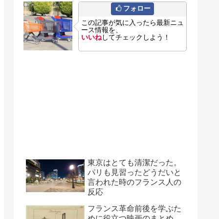
フォロー
この記事が気に入ったら最新ニュ
ース情報を、
いいね
してチェックしよう！
東京はとても清潔だった。
パリも見習ったどうだいと
言われた時のフランス人の
反応
フランス革命前後を学ぶた
めに役立つ映画のまとめ