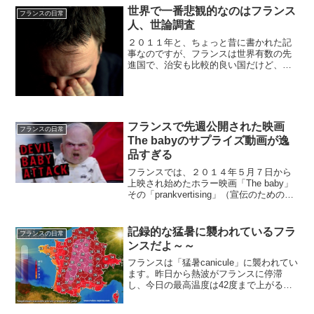
世界で一番悲観的なのはフランス
フランスの日常
人、世論調査
２０１１年と、ちょっと昔に書かれた記
事なのですが、フランスは世界有数の先
進国で、治安も比較的良い国だけど、フ
ランス人たちは、世界で最も悲観的な国
民という面白い記事を見つけました。日
本でも、不況で会社が次々とダメになっ
ていき、失業者も増えてま...
フランスで先週公開された映画
フランスの日常
The babyのサプライズ動画が逸
品すぎる
フランスでは、２０１４年５月７日から
上映され始めたホラー映画「The baby」
その「prankvertising」（宣伝のための冗
談）映像が逸品すぎる・・・The babyの
サプライズ動画他の国ではもう上映され
ているとこもあって、もう見た...
記録的な猛暑に襲われているフラ
フランスの日常
ンスだよ～～
フランスは「猛暑canicule」に襲われてい
ます。昨日から熱波がフランスに停滞
し、今日の最高温度は42度まで上がると
の予想まででていました。結果的には、
39.7度ぐらいが最高温度だったのです