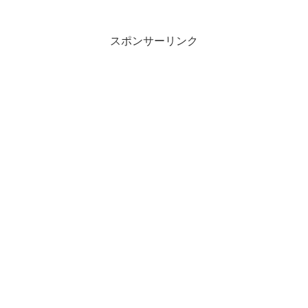
が、それでも2003年の猛暑の記録を打ち
破る最高...
スポンサーリンク