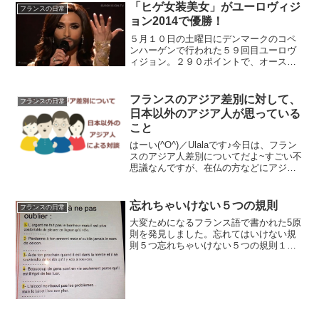
「ヒゲ女装美女」がユーロヴィジ
フランスの日常
ョン2014で優勝！
５月１０日の土曜日にデンマークのコペ
ンハーゲンで行われた５９回目ユーロヴ
ィジョン。２９０ポイントで、オースト
リアのConchita WurstConchitaコンチー
タ・ウルスト（本名 Tom Neuwirth ト
ム・ニューワース）２５歳が...
フランスのアジア差別に対して、
フランスの日常
日本以外のアジア人が思っている
こと
はーい(^O^)／Ulalaです♪今日は、フラン
スのアジア人差別についてだよ~すごい不
思議なんですが、在仏の方などにアジア
人への差別について語ると、オホホあ
ら、差別受けることはないですわよ。単
に、ボンジュールって言わなくて失礼だ
忘れちゃいけない５つの規則
フランスの日常
っただけじゃ...
大変ためになるフランス語で書かれた5原
則を発見しました。忘れてはいけない規
則５つ忘れちゃいけない５つの規則１・
お金は幸せにしてくれません。でも、ジ
ャガーで泣く方が自転車より快適1.
L'argent ne fait pas le bonhe...